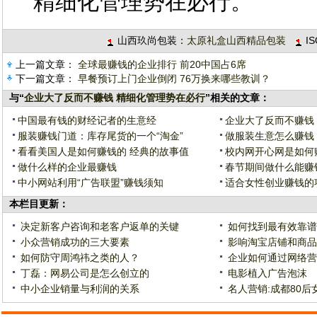
精细化管理势在必行。
山西玖尚包装：
太原礼盒山西精品包装
I
上一篇文章：
全球最赚钱的企业排行 前20中国占6席
下一篇文章：
早餐预订上门企业倒闭 76万换来哪些教训？
与“
企业大了反而不赚钱 精细化管理势在必行
”相关的文章：
中国最有钱的财经记者的生意经
企业大了反而不赚钱
服装赚钱门道：库存尾货的一个“淘金”
做服装生意怎么赚钱
看看美国人是如何赚钱的 经典的故事值
校内网开心网是如何
做什么样的企业最赚钱
春节期间做什么能赚
中小网站利用“广告联盟”赚钱须知
适合女性创业赚钱的
本栏目更新：
决定新客户咨询和老客户返单的关键
如何找到最有效靠谱
小众营销成功的三大要素
影响淘宝店铺和商品
如何防守周鸿祎之类的人？
企业如何通过网络营
丁磊：网易公司是怎么创立的
电影植入广告泡沫
中小企业销量与利润的关系
名人营销:成都80后