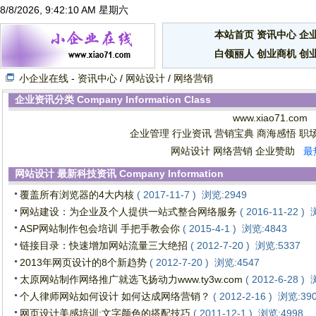
8/8/2026, 9:42:10 AM 星期六
本站首页
资讯中心
企
白领丽人
创业商机
创
小企业在线
-
资讯中心
/
网站设计
/
网络营销
企业资讯分类
Company Information Class
www.xiao71.com
企业管理
行业资讯
营销宝典
商海感悟
职
网站设计
网络营销
企业赞助
最热
网站设计
最新科技资讯
Company Information
覆盖所有浏览器的4大内核
( 2017-11-7 ) 浏览:2949
网站建设：为企业及个人提供一站式整合网络服务
( 2016-11-22 )
ASP网站制作包会培训 手把手教会你
( 2015-4-1 ) 浏览:4843
链接目录：快速增加网站流量三大绝招
( 2012-7-20 ) 浏览:5337
2013年网页设计的8个新趋势
( 2012-7-20 ) 浏览:4547
太原网站制作网络推广就选飞扬动力www.ty3w.com
( 2012-6-28 )
个人律师网站如何设计 如何达成网络营销？
( 2012-2-16 ) 浏览:39
网页设计美感培训:文字颜色的搭配技巧
( 2011-12-1 ) 浏览:4998