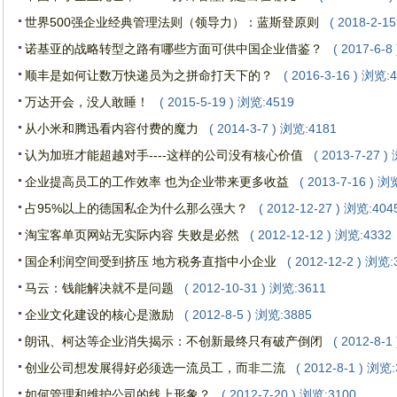
世界500强企业经典管理法则（领导力）：蓝斯登原则
( 2018-2-1
诺基亚的战略转型之路有哪些方面可供中国企业借鉴？
( 2017-6-8
顺丰是如何让数万快递员为之拼命打天下的？
( 2016-3-16 ) 浏览:
万达开会，没人敢睡！
( 2015-5-19 ) 浏览:4519
从小米和腾迅看内容付费的魔力
( 2014-3-7 ) 浏览:4181
认为加班才能超越对手----这样的公司没有核心价值
( 2013-7-27 
企业提高员工的工作效率 也为企业带来更多收益
( 2013-7-16 ) 浏
占95%以上的德国私企为什么那么强大？
( 2012-12-27 ) 浏览:404
淘宝客单页网站无实际内容 失败是必然
( 2012-12-12 ) 浏览:4332
国企利润空间受到挤压 地方税务直指中小企业
( 2012-12-2 ) 浏览:
马云：钱能解决就不是问题
( 2012-10-31 ) 浏览:3611
企业文化建设的核心是激励
( 2012-8-5 ) 浏览:3885
朗讯、柯达等企业消失揭示：不创新最终只有破产倒闭
( 2012-8-1
创业公司想发展得好必须选一流员工，而非二流
( 2012-8-1 ) 浏览
如何管理和维护公司的线上形象？
( 2012-7-20 ) 浏览:3100