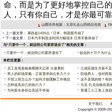
命，而是为了更好地掌控自己
人，只有你自己，才是你最可
山西玖尚包装：
太原礼盒山西精品包装
I
上一篇文章：
暴跌超1400点！日本、韩国股市崩了
下一篇文章：
日本汽车制造业利润大幅缩水 日系车集体崩了
与“
只要中一个，就说明公司要辞退你了
”相关的文章：
只要中一个，就说明公司要辞退你了
创业的十万个为什么
本栏目更新：
员工发现老板偷看聊天记录 火速离职
七成应届生月薪不足
男人的职场穿戴：正装需求岗位有几个小
职场男人，选对西装
不想上班怎么办？如何才能缓解工作倦怠
这不是我的错？有的
怎样提高自己的执行力？
马克·扎克伯格容易
为何薪水多职位高还不幸福
普通工人工资上涨趋
关于我们
-
Copyright © 2008-2