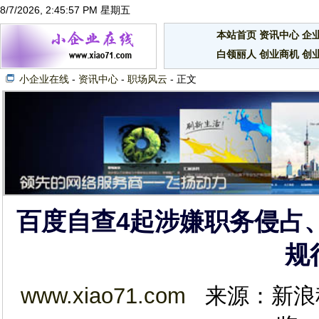
8/7/2026, 2:45:57 PM 星期五
本站首页
资讯中心
企
白领丽人
创业商机
创
小企业在线
-
资讯中心
-
职场风云
- 正文
百度自查4起涉嫌职务侵占
规
www.xiao71.com
来源：新浪科技 