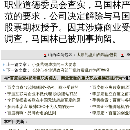
职业道德委员会查实，马国林
范的要求，公司决定解除与马
股票期权授予。因其涉嫌商业
调查，马国林已被刑事拘留。
山西玖尚包装：
太原礼盒山西精品包装
I
上一篇文章：
小众营销成功的三大要素
下一篇文章：
长沙市企业遇政府部门乱收费乱作为可举报
与“
百度自查4起涉嫌职务侵占、商业受贿的重大职业道德违规行为
”相
百度自查4起涉嫌职务侵占、商业受贿的
百度创业失败案例:
宁波互联网企业不做代理 纷纷建站打品
李彦宏创立百度之前
李开复揭密谷歌在中国无法超越百度的原
手机搜索：百度与谷
多面李彦宏:最帅CEO不为人知的另一
中国企业抵御危机的
百度有啊：品牌命名的法则
李彦宏：百度的创业
本栏目更新：