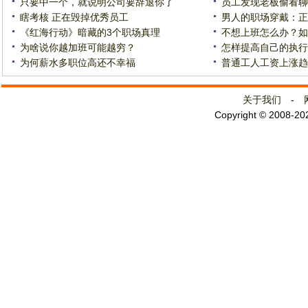
只要中一个，就说明公司要辞退你了
员工发现老板偷看聊
瞎考核 正在毁掉优秀员工
男人的职场穿戴：正
《红海行动》暗藏的3个职场真理
不想上班怎么办？如
为啥说你越加班可能越穷？
怎样提高自己的执行
为何薪水多职位高还不幸福
普通工人工资上涨趋
关于我们
-
Copyright © 2008-2