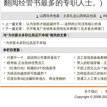
翻阅经管书最多的专职人士。)
山西玖尚包装：
太原礼盒山西精品包装
I
上一篇文章：
认为加班才能超越对手----这样的公司没有核心价值
下一篇文章：
天宇银龙厂价销售各类纯实木烤漆门 实木复合烤漆门
与“
为何薪水多职位高还不幸福
”相关的文章：
为何薪水多职位高还不幸福
本栏目更新：
只要中一个，就说明公司要辞退你了
员工发现老板偷看聊
瞎考核 正在毁掉优秀员工
男人的职场穿戴：正
《红海行动》暗藏的3个职场真理
不想上班怎么办？如
为啥说你越加班可能越穷？
怎样提高自己的执行
百度自查4起涉嫌职务侵占、商业受贿的
普通工人工资上涨趋
关于我们
-
Copyright © 2008-2