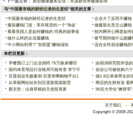
下一篇文章：
新型健康服务企业：本源新营养健康咨询
与“
中国最有钱的财经记者的生意经
”相关的文章：
中国最有钱的财经记者的生意经
企业大了反而不赚钱
服装赚钱门道：库存尾货的一个“淘金”
做服装生意怎么赚钱
看看美国人是如何赚钱的 经典的故事值
校内网开心网是如何
做什么样的企业最赚钱
春节期间做什么能赚
中小网站利用“广告联盟”赚钱须知
适合女性创业赚钱的
本栏目更新：
早餐预订上门企业倒闭 76万换来哪些
由胡润研究院评选的2
国内体育用品行业格局可能有变 李宁不
创业公司被收购六个
百度创业失败案例:百度有啊购物平台1
做1.8亿单身男女的
从草根网站站长到百度新闻源新贵
网店的生财有道 看
蔡文胜：出身草根的天使投资家
90后大学生"摊饼哥"
关于我们
-
Copyright © 2008-2