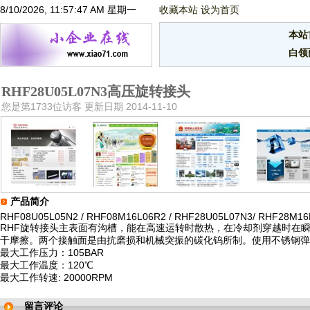
8/10/2026, 11:57:47 AM 星期一
收藏本站
设为首页
本站
白领
RHF28U05L07N3高压旋转接头
您是第1733位访客 更新日期 2014-11-10
产品简介
RHF08U05L05N2 / RHF08M16L06R2 / RHF28U05L07N3/ RHF28M16
RHF旋转接头主表面有沟槽，能在高速运转时散热，在冷却剂穿越时在
干摩擦。两个接触面是由抗磨损和机械突振的碳化钨所制。使用不锈钢弹
最大工作压力：105BAR
最大工作温度：120℃
最大工作转速: 20000RPM
留言评论