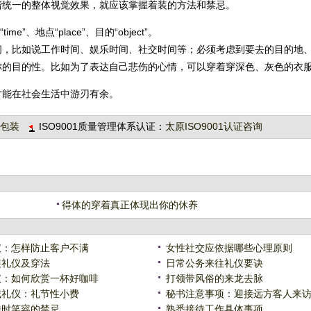
统一的整体视觉效果，就应该掌握着装的方法和禁忌。
地点“place”、目的“object”。
，比如说工作时间、娱乐时间、社交时间等；必须考虑到要去的目的地
你的目的性。比如为了表达自己悲伤的心情，可以穿着穿深色、灰色的衣
能在社会生活中游刃有余。
包装
ISO9001质量管理体系认证：
太原ISO9001认证咨询
得体的穿着真正体现出你的休养
：怎样防止客户不满
女性社交应依据哪些心理原则
礼仪及穿法
日常公务来往礼仪要诀
：如何欣赏一杯好咖啡
打领带风俗的来龙去脉
礼仪：礼节性小费
秘书注意事项：迎接远方客人来
时笑容的禁忌
熟悉接待工作具体事项