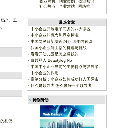
创业商机
创业案例
创业知识
社会热点
企业建站
网络推广
、场合。工
最热文章
服。
·
中小企业开展电子商务的八大误区
·
中小企业的概念和界定标准
·
中国网民日新增近24万 四年内有望
·
我国小企业所面临的机遇与挑战
·
看看开幼儿园是怎么赚钱的
·
白领丽人 Beautyleg No
·
中国中小企业当前的主要特点与发展策
·
中小企业的作用
·
案例分析：小企业如何成功打入国际市
·
什么是领导力 怎么做好一个领导者
特别赞助
访的礼仪