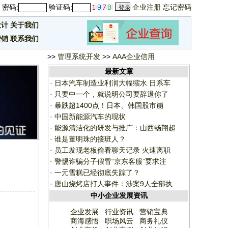
密码:
验证码:
企业注册
忘记密码
设计
关于我们
营销
联系我们
>>
管理系统开发
>>
AAA企业信用
最新文章
·
日本汽车制造业利润大幅缩水 日系车
·
只要中一个，就说明公司要辞退你了
·
暴跌超1400点！日本、韩国股市崩
·
中国新能源汽车的现状
·
能源清洁化的研发与推广：山西畅翔超
·
谁是董明珠的接班人？
·
员工发现老板偷看聊天记录 火速离职
·
警惕诈骗分子假冒“京东客服”要求注
·
一元雪糕已经彻底失踪了？
·
唐山烧烤店打人事件：涉案9人全部执
中小企业发展资讯
企业发展
行业资讯
营销宝典
商海感悟
职场风云
商务礼仪