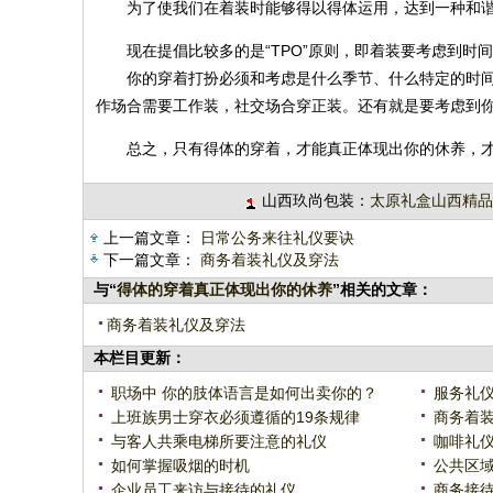
为了使我们在着装时能够得以得体运用，达到一种和谐
现在提倡比较多的是“TPO”原则，即着装要考虑到时间“time”、
你的穿着打扮必须和考虑是什么季节、什么特定的时间
作场合需要工作装，社交场合穿正装。还有就是要考虑到
总之，只有得体的穿着，才能真正体现出你的休养，才
山西玖尚包装：
太原礼盒山西精品
上一篇文章：
日常公务来往礼仪要诀
下一篇文章：
商务着装礼仪及穿法
与“
得体的穿着真正体现出你的休养
”相关的文章：
商务着装礼仪及穿法
本栏目更新：
职场中 你的肢体语言是如何出卖你的？
服务礼仪
上班族男士穿衣必须遵循的19条规律
商务着装
与客人共乘电梯所要注意的礼仪
咖啡礼仪
如何掌握吸烟的时机
公共区域
企业员工来访与接待的礼仪
商务接待