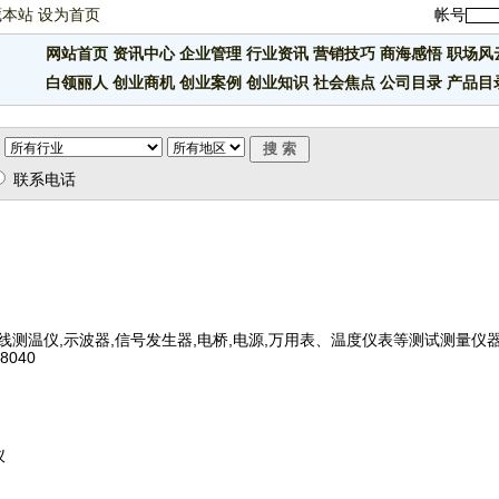
藏本站
设为首页
帐号
网站首页
资讯中心
企业管理
行业资讯
营销技巧
商海感悟
职场风
白领丽人
创业商机
创业案例
创业知识
社会焦点
公司目录
产品目
联系电话
外线测温仪,示波器,信号发生器,电桥,电源,万用表、温度仪表等测试测量仪
040
仪