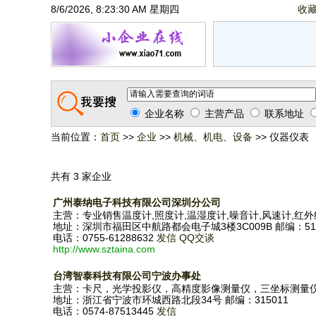
8/6/2026, 8:23:30 AM 星期四
收
企业名称
主营产品
联系地址
当前位置：
首页
>>
企业
>>
机械、机电、设备
>> 仪器仪表
共有 3 家企业
广州泰纳电子科技有限公司深圳分公司
主营：专业销售温度计,照度计,温湿度计,噪音计,风速计,红
地址：深圳市福田区中航路都会电子城3楼3C009B 邮编：518
电话：0755-61288632
发信
QQ交谈
http://www.sztaina.com
台湾智泰科技有限公司宁波办事处
主营：卡尺，光学投影仪，高精度影像测量仪，三坐标测量
地址：浙江省宁波市环城西路北段34号 邮编：315011
电话：0574-87513445
发信