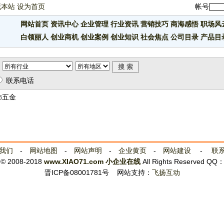
藏本站
设为首页
帐号
网站首页
资讯中心
企业管理
行业资讯
营销技巧
商海感悟
职场风
白领丽人
创业商机
创业案例
创业知识
社会焦点
公司目录
产品目
联系电话
饰五金
我们
-
网站地图
-
网站声明
-
企业黄页
-
网站建设
-
联
t © 2008-2018
www.XIAO71.com
小企业在线
All Rights Reserved QQ
晋ICP备08001781号
网站支持：
飞扬互动