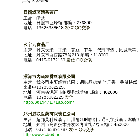
共有 5 家企业
日照煜茗清茶茶厂
主营：绿茶
地址：日照市巨峰镇 邮编：276800
电话：13626338618
发信
QQ交谈
玄宁云食品厂
主营：丹东大米，玉米，黄豆，花生，代理啤酒，凤城老窖
地址：丹东市白房路78号213 邮编：118000
电话：0415-6172139
发信
QQ交谈
漯河市内当家香料有限公司
主营：我公司主要经营范围：调味品鸡精,半斤香，香辣快
来带电13783062225.
地址：河南省漯河市临颍县城关镇 邮编：462600
电话：13783062225
发信
http://3819471.71ab.com/
郑州威联医药有限责任公司
主营：超邦黄精胶囊，止泄酊延时喷剂，通列宁胶囊，燃脂
地址：郑州市高新技术开发区冬青街7号 邮编：450000
电话：0371-63891787
发信
QQ交谈
http://www.cb69.net