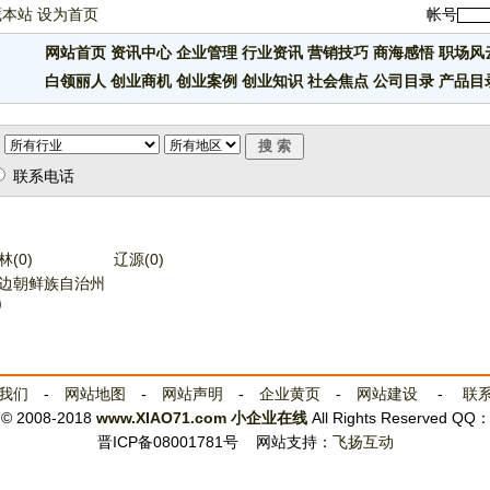
藏本站
设为首页
帐号
网站首页
资讯中心
企业管理
行业资讯
营销技巧
商海感悟
职场风
白领丽人
创业商机
创业案例
创业知识
社会焦点
公司目录
产品目
联系电话
林(0)
辽源(0)
边朝鲜族自治州
)
我们
-
网站地图
-
网站声明
-
企业黄页
-
网站建设
-
联
t © 2008-2018
www.XIAO71.com
小企业在线
All Rights Reserved QQ
晋ICP备08001781号
网站支持：
飞扬互动