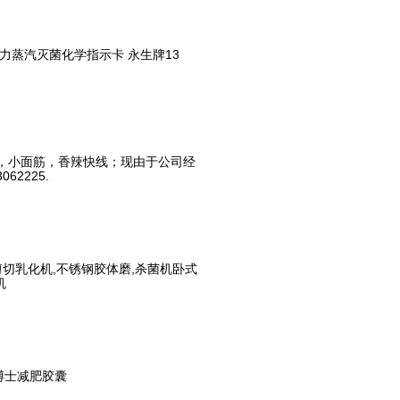
压力蒸汽灭菌化学指示卡 永生牌13
，小面筋，香辣快线；现由于公司经
2225.
剪切乳化机,不锈钢胶体磨,杀菌机卧式
机
博士减肥胶囊