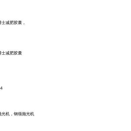
博士减肥胶囊，
博士减肥胶囊
4
抛光机，钢领抛光机