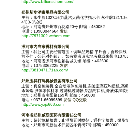
http://www.billionschem.com/
郑州新华消毒用品有限公司
主营：永生牌132℃压力蒸汽灭菌化学指示卡 永生牌121℃
4℃B-D试纸
地址：河南省郑州市百花路20号 邮编：450052
电话：13903844664
发信
http://7971302.wchem.com
漯河市内当家香料有限公司
主营：我公司主要经营范围：调味品鸡精,半斤香，香辣快线
营不佳，公开对外转让。如有意者请实地考察或来带电1378306
地址：河南省漯河市临颍县城关镇 邮编：462600
电话：13783062225
发信
http://3819471.71ab.com/
郑州玉祥打码机械设备有限公司
主营：真空包装机,全自动液体包装机,实验室高压均质机,高
杀菌锅,胶体泵饮料泵,过滤机过滤器,铝箔封口机,膏液体灌装
地址：郑州市南阳路169号 邮编：450000
电话：0371-66099399
发信
QQ交谈
http://www.yxjx668.com
河南省郑州威联医药有限责任公司
主营：超邦黄精胶囊，止泄酊延时喷剂，通列宁胶囊，燃脂
地址：郑州市高新技术开发区冬青街7号 邮编：450000