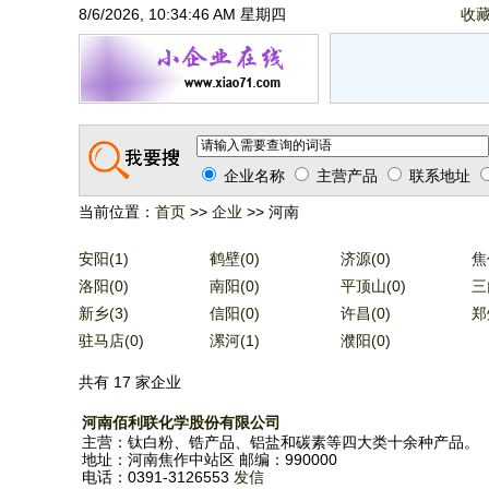
8/6/2026, 10:34:46 AM 星期四
收
企业名称
主营产品
联系地址
当前位置：
首页
>>
企业
>> 河南
安阳(1)
鹤壁(0)
济源(0)
焦
洛阳(0)
南阳(0)
平顶山(0)
三
新乡(3)
信阳(0)
许昌(0)
郑
驻马店(0)
漯河(1)
濮阳(0)
共有 17 家企业
河南佰利联化学股份有限公司
主营：钛白粉、锆产品、铝盐和碳素等四大类十余种产品。
地址：河南焦作中站区 邮编：990000
电话：0391-3126553
发信