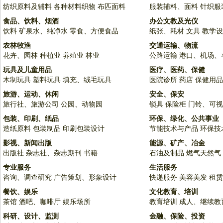
纺织原料及辅料
各种材料织物
布匹面料
服装辅料、面料
针织服
食品、饮料、烟酒
办公文教及光仪
饮料
矿泉水、纯净水
零食、方便食品
纸张、耗材
文具
教学设
农林牧渔
交通运输、物流
花卉、园林
种植业
养殖业
林业
公路运输
港口、机场、
玩具及儿童用品
医疗、医药、保健
木制玩具
塑料玩具
填充、绒毛玩具
医院诊所
药店
保健用品
旅游、运动、休闲
安全、保安
旅行社、旅游公司
公园、动物园
锁具
保险柜
门铃、可视
包装、印刷、纸品
环保、绿化、公共事业
造纸原料
包装制品
印刷包装设计
节能技术与产品
环保技
影视、新闻出版
能源、矿产、冶金
出版社
杂志社、杂志期刊
书籍
石油及制品
燃气天然气
专业服务
生活服务
咨询、调查研究
广告策划、形象设计
快递服务
美容美发
租赁
餐饮、娱乐
文化教育、培训
茶馆
酒吧、咖啡厅
娱乐场所
教育培训
成人、继续教
科研、设计、监测
金融、保险、投资