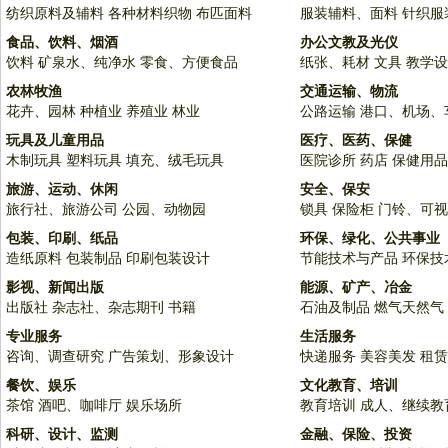
纺织原料及辅料
各种材料织物
布匹面料
服装辅料、面料
针织服
食品、饮料、烟酒
办公文教及光仪
饮料
矿泉水、纯净水
零食、方便食品
纸张、耗材
文具
教学设
农林牧渔
交通运输、物流
花卉、园林
种植业
养殖业
林业
公路运输
港口、机场、
玩具及儿童用品
医疗、医药、保健
木制玩具
塑料玩具
填充、绒毛玩具
医院诊所
药店
保健用品
旅游、运动、休闲
安全、保安
旅行社、旅游公司
公园、动物园
锁具
保险柜
门铃、可视
包装、印刷、纸品
环保、绿化、公共事业
造纸原料
包装制品
印刷包装设计
节能技术与产品
环保技
影视、新闻出版
能源、矿产、冶金
出版社
杂志社、杂志期刊
书籍
石油及制品
燃气天然气
专业服务
生活服务
咨询、调查研究
广告策划、形象设计
快递服务
美容美发
租赁
餐饮、娱乐
文化教育、培训
茶馆
酒吧、咖啡厅
娱乐场所
教育培训
成人、继续教
科研、设计、监测
金融、保险、投资