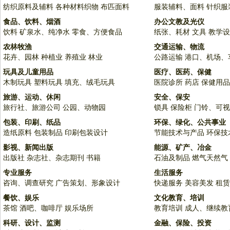
纺织原料及辅料
各种材料织物
布匹面料
服装辅料、面料
针织服
食品、饮料、烟酒
办公文教及光仪
饮料
矿泉水、纯净水
零食、方便食品
纸张、耗材
文具
教学设
农林牧渔
交通运输、物流
花卉、园林
种植业
养殖业
林业
公路运输
港口、机场、
玩具及儿童用品
医疗、医药、保健
木制玩具
塑料玩具
填充、绒毛玩具
医院诊所
药店
保健用品
旅游、运动、休闲
安全、保安
旅行社、旅游公司
公园、动物园
锁具
保险柜
门铃、可视
包装、印刷、纸品
环保、绿化、公共事业
造纸原料
包装制品
印刷包装设计
节能技术与产品
环保技
影视、新闻出版
能源、矿产、冶金
出版社
杂志社、杂志期刊
书籍
石油及制品
燃气天然气
专业服务
生活服务
咨询、调查研究
广告策划、形象设计
快递服务
美容美发
租赁
餐饮、娱乐
文化教育、培训
茶馆
酒吧、咖啡厅
娱乐场所
教育培训
成人、继续教
科研、设计、监测
金融、保险、投资