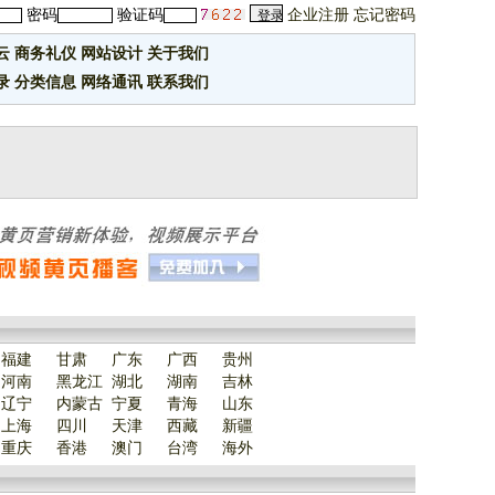
密码
验证码
企业注册
忘记密码
云
商务礼仪
网站设计
关于我们
录
分类信息
网络通讯
联系我们
福建
甘肃
广东
广西
贵州
河南
黑龙江
湖北
湖南
吉林
辽宁
内蒙古
宁夏
青海
山东
上海
四川
天津
西藏
新疆
重庆
香港
澳门
台湾
海外