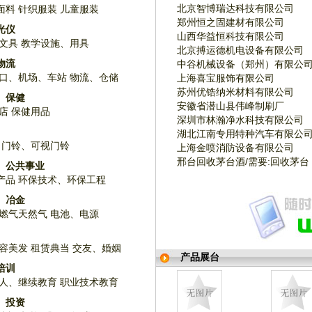
北京智博瑞达科技有限公司
面料
针织服装
儿童服装
郑州恒之固建材有限公司
光仪
山西华益恒科技有限公司
文具
教学设施、用具
北京搏运德机电设备有限公司
物流
中谷机械设备（郑州）有限公
口、机场、车站
物流、仓储
上海喜宝服饰有限公司
苏州优锆纳米材料有限公司
、保健
安徽省潜山县伟峰制刷厂
店
保健用品
深圳市林瀚净水科技有限公司
湖北江南专用特种汽车有限公
门铃、可视门铃
上海金喷消防设备有限公司
邢台回收茅台酒/需要:回收茅台
、公共事业
产品
环保技术、环保工程
、冶金
燃气天然气
电池、电源
容美发
租赁典当
交友、婚姻
产品展台
培训
人、继续教育
职业技术教育
、投资