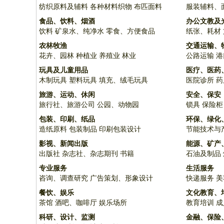
纺织原料及辅料
各种材料织物
布匹面料
服装辅料、
食品、饮料、烟酒
办公文教及
饮料
矿泉水、纯净水
零食、方便食品
纸张、耗材
农林牧渔
交通运输、
花卉、园林
种植业
养殖业
林业
公路运输
港
玩具及儿童用品
医疗、医药
木制玩具
塑料玩具
填充、绒毛玩具
医院诊所
药
旅游、运动、休闲
安全、保安
旅行社、旅游公司
公园、动物园
锁具
保险柜
包装、印刷、纸品
环保、绿化
造纸原料
包装制品
印刷包装设计
节能技术与
影视、新闻出版
能源、矿产
出版社
杂志社、杂志期刊
书籍
石油及制品
专业服务
生活服务
咨询、调查研究
广告策划、形象设计
快递服务
美
餐饮、娱乐
文化教育、
茶馆
酒吧、咖啡厅
娱乐场所
教育培训
成
科研、设计、监测
金融、保险