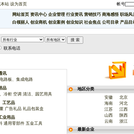
藏本站
设为首页
帐号
网站首页
资讯中心
企业管理
行业资讯
营销技巧
商海感悟
职场风
白领丽人
创业商机
创业案例
创业知识
社会焦点
公司目录
产品目
联系电话
通讯
电路板、集成电路
用品
地区分类
、冷柜
空调
清洁、园艺用具
安徽
北京
、工艺品
海南
河北
董
广告礼品
礼品包装盒
江苏
江西
山西
陕西
工业用品
云南
浙江
料
通用零部件
五金工具
最新企业