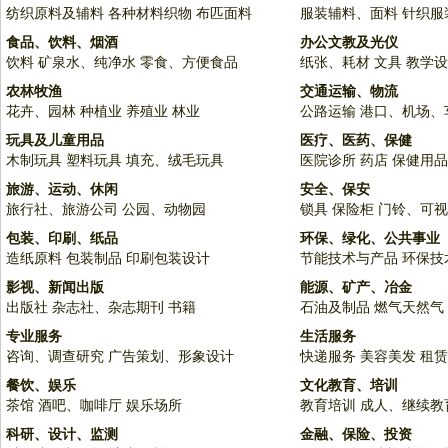
纺织原料及辅料
各种材料织物
布匹面料
服装辅料、面料
针织服
食品、饮料、烟酒
办公文教及光仪
饮料
矿泉水、纯净水
零食、方便食品
纸张、耗材
文具
教学设
农林牧渔
交通运输、物流
花卉、园林
种植业
养殖业
林业
公路运输
港口、机场、
玩具及儿童用品
医疗、医药、保健
木制玩具
塑料玩具
填充、绒毛玩具
医院诊所
药店
保健用品
旅游、运动、休闲
安全、保安
旅行社、旅游公司
公园、动物园
锁具
保险柜
门铃、可视
包装、印刷、纸品
环保、绿化、公共事业
造纸原料
包装制品
印刷包装设计
节能技术与产品
环保技
影视、新闻出版
能源、矿产、冶金
出版社
杂志社、杂志期刊
书籍
石油及制品
燃气天然气
专业服务
生活服务
咨询、调查研究
广告策划、形象设计
快递服务
美容美发
租赁
餐饮、娱乐
文化教育、培训
茶馆
酒吧、咖啡厅
娱乐场所
教育培训
成人、继续教
科研、设计、监测
金融、保险、投资