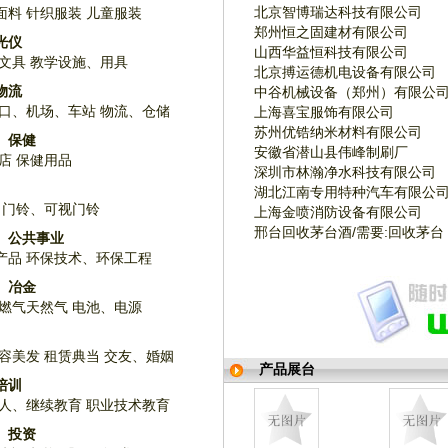
北京智博瑞达科技有限公司
面料
针织服装
儿童服装
郑州恒之固建材有限公司
光仪
山西华益恒科技有限公司
文具
教学设施、用具
北京搏运德机电设备有限公司
物流
中谷机械设备（郑州）有限公
口、机场、车站
物流、仓储
上海喜宝服饰有限公司
苏州优锆纳米材料有限公司
、保健
安徽省潜山县伟峰制刷厂
店
保健用品
深圳市林瀚净水科技有限公司
湖北江南专用特种汽车有限公
门铃、可视门铃
上海金喷消防设备有限公司
邢台回收茅台酒/需要:回收茅台
、公共事业
产品
环保技术、环保工程
、冶金
燃气天然气
电池、电源
容美发
租赁典当
交友、婚姻
产品展台
培训
人、继续教育
职业技术教育
、投资