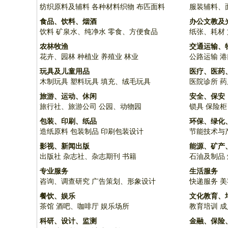
纺织原料及辅料
各种材料织物
布匹面料
服装辅料、
食品、饮料、烟酒
办公文教及
饮料
矿泉水、纯净水
零食、方便食品
纸张、耗材
农林牧渔
交通运输、
花卉、园林
种植业
养殖业
林业
公路运输
港
玩具及儿童用品
医疗、医药
木制玩具
塑料玩具
填充、绒毛玩具
医院诊所
药
旅游、运动、休闲
安全、保安
旅行社、旅游公司
公园、动物园
锁具
保险柜
包装、印刷、纸品
环保、绿化
造纸原料
包装制品
印刷包装设计
节能技术与
影视、新闻出版
能源、矿产
出版社
杂志社、杂志期刊
书籍
石油及制品
专业服务
生活服务
咨询、调查研究
广告策划、形象设计
快递服务
美
餐饮、娱乐
文化教育、
茶馆
酒吧、咖啡厅
娱乐场所
教育培训
成
科研、设计、监测
金融、保险