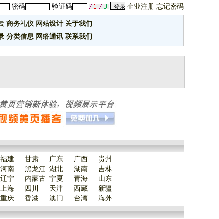
密码
验证码
企业注册
忘记密码
云
商务礼仪
网站设计
关于我们
录
分类信息
网络通讯
联系我们
福建
甘肃
广东
广西
贵州
河南
黑龙江
湖北
湖南
吉林
辽宁
内蒙古
宁夏
青海
山东
上海
四川
天津
西藏
新疆
重庆
香港
澳门
台湾
海外