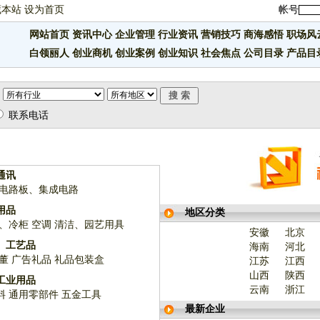
藏本站
设为首页
帐号
网站首页
资讯中心
企业管理
行业资讯
营销技巧
商海感悟
职场风
白领丽人
创业商机
创业案例
创业知识
社会焦点
公司目录
产品目
联系电话
通讯
电路板、集成电路
用品
地区分类
、冷柜
空调
清洁、园艺用具
安徽
北京
、工艺品
海南
河北
董
广告礼品
礼品包装盒
江苏
江西
山西
陕西
工业用品
云南
浙江
料
通用零部件
五金工具
最新企业