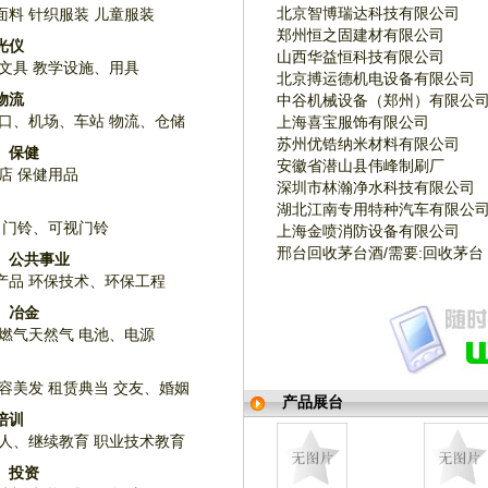
北京智博瑞达科技有限公司
面料
针织服装
儿童服装
郑州恒之固建材有限公司
光仪
山西华益恒科技有限公司
文具
教学设施、用具
北京搏运德机电设备有限公司
物流
中谷机械设备（郑州）有限公
口、机场、车站
物流、仓储
上海喜宝服饰有限公司
苏州优锆纳米材料有限公司
、保健
安徽省潜山县伟峰制刷厂
店
保健用品
深圳市林瀚净水科技有限公司
湖北江南专用特种汽车有限公
门铃、可视门铃
上海金喷消防设备有限公司
邢台回收茅台酒/需要:回收茅台
、公共事业
产品
环保技术、环保工程
、冶金
燃气天然气
电池、电源
容美发
租赁典当
交友、婚姻
产品展台
培训
人、继续教育
职业技术教育
、投资