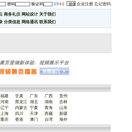
密码
验证码
企业注册
忘记密码
云
商务礼仪
网站设计
关于我们
录
分类信息
网络通讯
联系我们
福建
甘肃
广东
广西
贵州
河南
黑龙江
湖北
湖南
吉林
辽宁
内蒙古
宁夏
青海
山东
上海
四川
天津
西藏
新疆
重庆
香港
澳门
台湾
海外