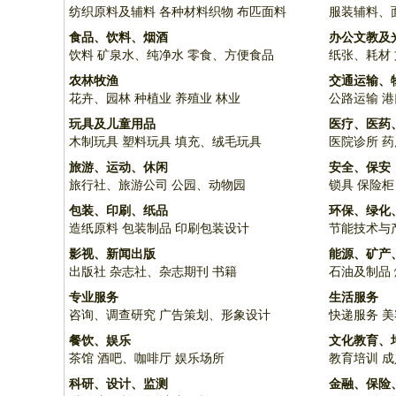
纺织原料及辅料
各种材料织物
布匹面料
服装辅料、
食品、饮料、烟酒
办公文教及
饮料
矿泉水、纯净水
零食、方便食品
纸张、耗材
农林牧渔
交通运输、
花卉、园林
种植业
养殖业
林业
公路运输
港
玩具及儿童用品
医疗、医药
木制玩具
塑料玩具
填充、绒毛玩具
医院诊所
药
旅游、运动、休闲
安全、保安
旅行社、旅游公司
公园、动物园
锁具
保险柜
包装、印刷、纸品
环保、绿化
造纸原料
包装制品
印刷包装设计
节能技术与
影视、新闻出版
能源、矿产
出版社
杂志社、杂志期刊
书籍
石油及制品
专业服务
生活服务
咨询、调查研究
广告策划、形象设计
快递服务
美
餐饮、娱乐
文化教育、
茶馆
酒吧、咖啡厅
娱乐场所
教育培训
成
科研、设计、监测
金融、保险