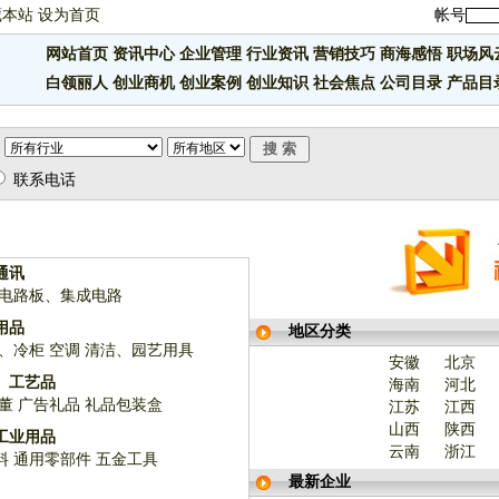
藏本站
设为首页
帐号
网站首页
资讯中心
企业管理
行业资讯
营销技巧
商海感悟
职场风
白领丽人
创业商机
创业案例
创业知识
社会焦点
公司目录
产品目
联系电话
通讯
电路板、集成电路
用品
地区分类
、冷柜
空调
清洁、园艺用具
安徽
北京
、工艺品
海南
河北
董
广告礼品
礼品包装盒
江苏
江西
山西
陕西
工业用品
云南
浙江
料
通用零部件
五金工具
最新企业