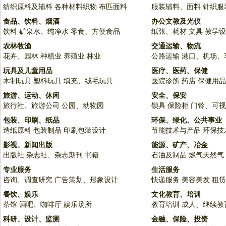
纺织原料及辅料
各种材料织物
布匹面料
服装辅料、面料
针织服
食品、饮料、烟酒
办公文教及光仪
饮料
矿泉水、纯净水
零食、方便食品
纸张、耗材
文具
教学设
农林牧渔
交通运输、物流
花卉、园林
种植业
养殖业
林业
公路运输
港口、机场、
玩具及儿童用品
医疗、医药、保健
木制玩具
塑料玩具
填充、绒毛玩具
医院诊所
药店
保健用品
旅游、运动、休闲
安全、保安
旅行社、旅游公司
公园、动物园
锁具
保险柜
门铃、可视
包装、印刷、纸品
环保、绿化、公共事业
造纸原料
包装制品
印刷包装设计
节能技术与产品
环保技
影视、新闻出版
能源、矿产、冶金
出版社
杂志社、杂志期刊
书籍
石油及制品
燃气天然气
专业服务
生活服务
咨询、调查研究
广告策划、形象设计
快递服务
美容美发
租赁
餐饮、娱乐
文化教育、培训
茶馆
酒吧、咖啡厅
娱乐场所
教育培训
成人、继续教
科研、设计、监测
金融、保险、投资