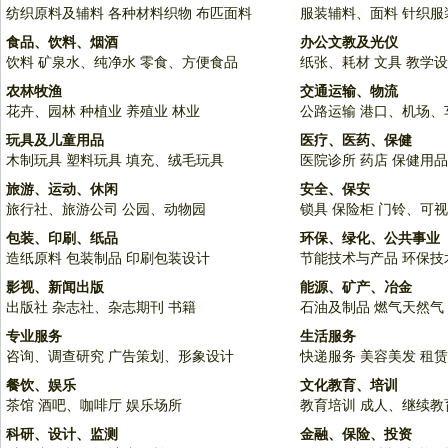
纺织原料及辅料
各种材料织物
布匹面料
服装辅料、面料
针织服
食品、饮料、烟酒
办公文教及光仪
饮料
矿泉水、纯净水
零食、方便食品
纸张、耗材
文具
教学设
农林牧渔
交通运输、物流
花卉、园林
种植业
养殖业
林业
公路运输
港口、机场、
玩具及儿童用品
医疗、医药、保健
木制玩具
塑料玩具
填充、绒毛玩具
医院诊所
药店
保健用品
旅游、运动、休闲
安全、保安
旅行社、旅游公司
公园、动物园
锁具
保险柜
门铃、可视
包装、印刷、纸品
环保、绿化、公共事业
造纸原料
包装制品
印刷包装设计
节能技术与产品
环保技
影视、新闻出版
能源、矿产、冶金
出版社
杂志社、杂志期刊
书籍
石油及制品
燃气天然气
专业服务
生活服务
咨询、调查研究
广告策划、形象设计
快递服务
美容美发
租赁
餐饮、娱乐
文化教育、培训
茶馆
酒吧、咖啡厅
娱乐场所
教育培训
成人、继续教
科研、设计、监测
金融、保险、投资