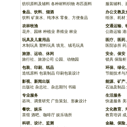
纺织原料及辅料
各种材料织物
布匹面料
服装辅料、
食品、饮料、烟酒
办公文教及
饮料
矿泉水、纯净水
零食、方便食品
纸张、耗材
农林牧渔
交通运输、
花卉、园林
种植业
养殖业
林业
公路运输
港
玩具及儿童用品
医疗、医药
木制玩具
塑料玩具
填充、绒毛玩具
医院诊所
药
旅游、运动、休闲
安全、保安
旅行社、旅游公司
公园、动物园
锁具
保险柜
包装、印刷、纸品
环保、绿化
造纸原料
包装制品
印刷包装设计
节能技术与
影视、新闻出版
能源、矿产
出版社
杂志社、杂志期刊
书籍
石油及制品
专业服务
生活服务
咨询、调查研究
广告策划、形象设计
快递服务
美
餐饮、娱乐
文化教育、
茶馆
酒吧、咖啡厅
娱乐场所
教育培训
成
科研、设计、监测
金融、保险