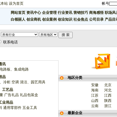
藏本站
设为首页
帐号
网站首页
资讯中心
企业管理
行业资讯
营销技巧
商海感悟
职场风
白领丽人
创业商机
创业案例
创业知识
社会焦点
公司目录
产品目
联系电话
通讯
电路板、集成电路
用品
地区分类
、冷柜
空调
清洁、园艺用具
安徽
北京
、工艺品
海南
河北
董
广告礼品
礼品包装盒
江苏
江西
山西
陕西
工业用品
云南
浙江
料
通用零部件
五金工具
最新企业