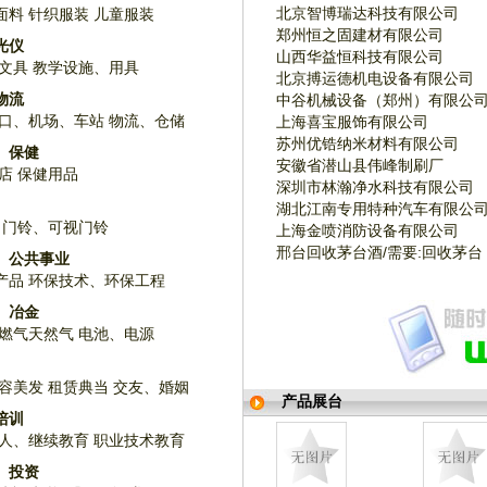
北京智博瑞达科技有限公司
面料
针织服装
儿童服装
郑州恒之固建材有限公司
光仪
山西华益恒科技有限公司
文具
教学设施、用具
北京搏运德机电设备有限公司
物流
中谷机械设备（郑州）有限公
口、机场、车站
物流、仓储
上海喜宝服饰有限公司
苏州优锆纳米材料有限公司
、保健
安徽省潜山县伟峰制刷厂
店
保健用品
深圳市林瀚净水科技有限公司
湖北江南专用特种汽车有限公
门铃、可视门铃
上海金喷消防设备有限公司
邢台回收茅台酒/需要:回收茅台
、公共事业
产品
环保技术、环保工程
、冶金
燃气天然气
电池、电源
容美发
租赁典当
交友、婚姻
产品展台
培训
人、继续教育
职业技术教育
、投资