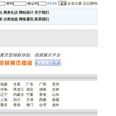
密码
验证码
企业注册
忘记密码
云
商务礼仪
网站设计
关于我们
录
分类信息
网络通讯
联系我们
福建
甘肃
广东
广西
贵州
河南
黑龙江
湖北
湖南
吉林
辽宁
内蒙古
宁夏
青海
山东
上海
四川
天津
西藏
新疆
重庆
香港
澳门
台湾
海外