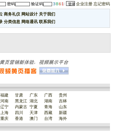
密码
验证码
企业注册
忘记密码
云
商务礼仪
网站设计
关于我们
录
分类信息
网络通讯
联系我们
福建
甘肃
广东
广西
贵州
河南
黑龙江
湖北
湖南
吉林
辽宁
内蒙古
宁夏
青海
山东
上海
四川
天津
西藏
新疆
重庆
香港
澳门
台湾
海外