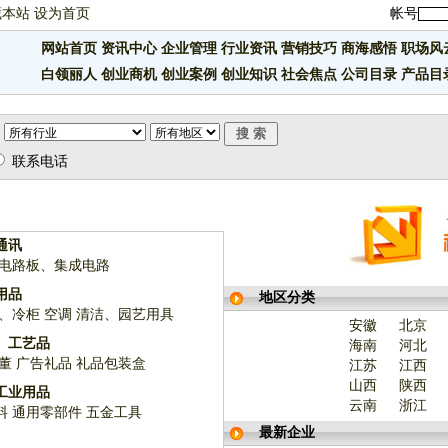
藏本站
设为首页
帐号
网站首页
资讯中心
企业管理
行业资讯
营销技巧
商海感悟
职场风
白领丽人
创业商机
创业案例
创业知识
社会焦点
公司目录
产品目
联系电话
通讯
电路板、集成电路
用品
地区分类
、冷柜
空调
清洁、园艺用具
安徽
北京
、工艺品
海南
河北
董
广告礼品
礼品包装盒
江苏
江西
山西
陕西
工业用品
云南
浙江
料
通用零部件
五金工具
最新企业