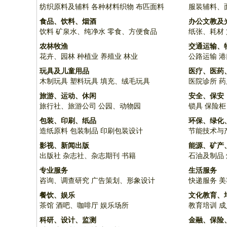
纺织原料及辅料
各种材料织物
布匹面料
服装辅料、
食品、饮料、烟酒
办公文教及
饮料
矿泉水、纯净水
零食、方便食品
纸张、耗材
农林牧渔
交通运输、
花卉、园林
种植业
养殖业
林业
公路运输
港
玩具及儿童用品
医疗、医药
木制玩具
塑料玩具
填充、绒毛玩具
医院诊所
药
旅游、运动、休闲
安全、保安
旅行社、旅游公司
公园、动物园
锁具
保险柜
包装、印刷、纸品
环保、绿化
造纸原料
包装制品
印刷包装设计
节能技术与
影视、新闻出版
能源、矿产
出版社
杂志社、杂志期刊
书籍
石油及制品
专业服务
生活服务
咨询、调查研究
广告策划、形象设计
快递服务
美
餐饮、娱乐
文化教育、
茶馆
酒吧、咖啡厅
娱乐场所
教育培训
成
科研、设计、监测
金融、保险