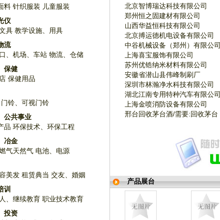
北京智博瑞达科技有限公司
面料
针织服装
儿童服装
郑州恒之固建材有限公司
光仪
山西华益恒科技有限公司
文具
教学设施、用具
北京搏运德机电设备有限公司
物流
中谷机械设备（郑州）有限公
口、机场、车站
物流、仓储
上海喜宝服饰有限公司
苏州优锆纳米材料有限公司
、保健
安徽省潜山县伟峰制刷厂
店
保健用品
深圳市林瀚净水科技有限公司
湖北江南专用特种汽车有限公
门铃、可视门铃
上海金喷消防设备有限公司
邢台回收茅台酒/需要:回收茅台
、公共事业
产品
环保技术、环保工程
、冶金
燃气天然气
电池、电源
容美发
租赁典当
交友、婚姻
产品展台
培训
人、继续教育
职业技术教育
、投资