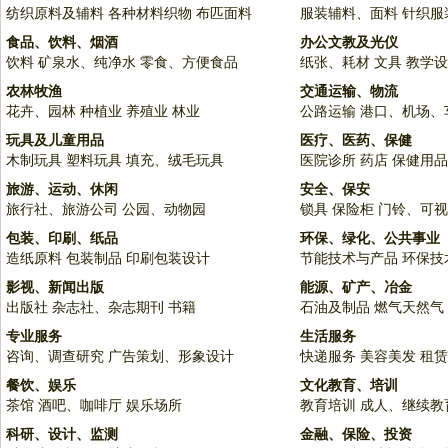
纺织原料及辅料
各种材料织物
布匹面料
服装辅料、面料
针织服
食品、饮料、烟酒
办公文教及光仪
饮料
矿泉水、纯净水
零食、方便食品
纸张、耗材
文具
教学设
农林牧渔
交通运输、物流
花卉、园林
种植业
养殖业
林业
公路运输
港口、机场、
玩具及儿童用品
医疗、医药、保健
木制玩具
塑料玩具
填充、绒毛玩具
医院诊所
药店
保健用品
旅游、运动、休闲
安全、保安
旅行社、旅游公司
公园、动物园
锁具
保险柜
门铃、可视
包装、印刷、纸品
环保、绿化、公共事业
造纸原料
包装制品
印刷包装设计
节能技术与产品
环保技
影视、新闻出版
能源、矿产、冶金
出版社
杂志社、杂志期刊
书籍
石油及制品
燃气天然气
专业服务
生活服务
咨询、调查研究
广告策划、形象设计
快递服务
美容美发
租赁
餐饮、娱乐
文化教育、培训
茶馆
酒吧、咖啡厅
娱乐场所
教育培训
成人、继续教
科研、设计、监测
金融、保险、投资