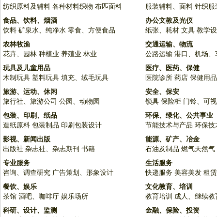
纺织原料及辅料
各种材料织物
布匹面料
服装辅料、面料
针织服
食品、饮料、烟酒
办公文教及光仪
饮料
矿泉水、纯净水
零食、方便食品
纸张、耗材
文具
教学设
农林牧渔
交通运输、物流
花卉、园林
种植业
养殖业
林业
公路运输
港口、机场、
玩具及儿童用品
医疗、医药、保健
木制玩具
塑料玩具
填充、绒毛玩具
医院诊所
药店
保健用品
旅游、运动、休闲
安全、保安
旅行社、旅游公司
公园、动物园
锁具
保险柜
门铃、可视
包装、印刷、纸品
环保、绿化、公共事业
造纸原料
包装制品
印刷包装设计
节能技术与产品
环保技
影视、新闻出版
能源、矿产、冶金
出版社
杂志社、杂志期刊
书籍
石油及制品
燃气天然气
专业服务
生活服务
咨询、调查研究
广告策划、形象设计
快递服务
美容美发
租赁
餐饮、娱乐
文化教育、培训
茶馆
酒吧、咖啡厅
娱乐场所
教育培训
成人、继续教
科研、设计、监测
金融、保险、投资