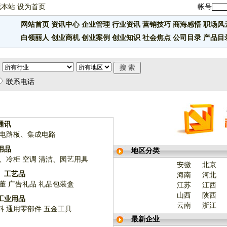
藏本站
设为首页
帐号
网站首页
资讯中心
企业管理
行业资讯
营销技巧
商海感悟
职场风
白领丽人
创业商机
创业案例
创业知识
社会焦点
公司目录
产品目
联系电话
通讯
电路板、集成电路
用品
地区分类
、冷柜
空调
清洁、园艺用具
安徽
北京
、工艺品
海南
河北
董
广告礼品
礼品包装盒
江苏
江西
山西
陕西
工业用品
云南
浙江
料
通用零部件
五金工具
最新企业