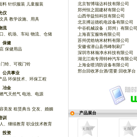
北京智博瑞达科技有限公司
面料
针织服装
儿童服装
郑州恒之固建材有限公司
光仪
山西华益恒科技有限公司
文具
教学设施、用具
北京搏运德机电设备有限公司
物流
中谷机械设备（郑州）有限公
口、机场、车站
物流、仓储
上海喜宝服饰有限公司
苏州优锆纳米材料有限公司
、保健
安徽省潜山县伟峰制刷厂
店
保健用品
深圳市林瀚净水科技有限公司
湖北江南专用特种汽车有限公
门铃、可视门铃
上海金喷消防设备有限公司
邢台回收茅台酒/需要:回收茅台
、公共事业
产品
环保技术、环保工程
、冶金
燃气天然气
电池、电源
容美发
租赁典当
交友、婚姻
产品展台
培训
人、继续教育
职业技术教育
、投资