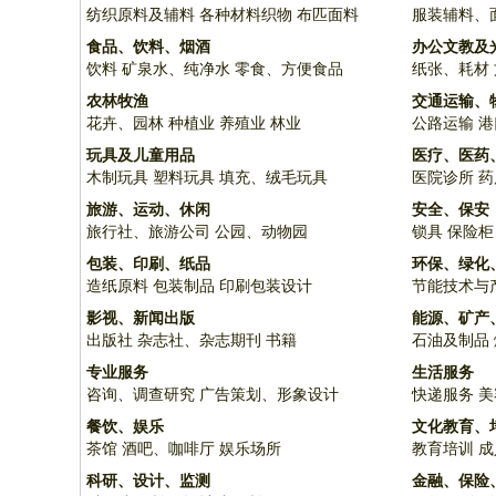
纺织原料及辅料
各种材料织物
布匹面料
服装辅料、
食品、饮料、烟酒
办公文教及
饮料
矿泉水、纯净水
零食、方便食品
纸张、耗材
农林牧渔
交通运输、
花卉、园林
种植业
养殖业
林业
公路运输
港
玩具及儿童用品
医疗、医药
木制玩具
塑料玩具
填充、绒毛玩具
医院诊所
药
旅游、运动、休闲
安全、保安
旅行社、旅游公司
公园、动物园
锁具
保险柜
包装、印刷、纸品
环保、绿化
造纸原料
包装制品
印刷包装设计
节能技术与
影视、新闻出版
能源、矿产
出版社
杂志社、杂志期刊
书籍
石油及制品
专业服务
生活服务
咨询、调查研究
广告策划、形象设计
快递服务
美
餐饮、娱乐
文化教育、
茶馆
酒吧、咖啡厅
娱乐场所
教育培训
成
科研、设计、监测
金融、保险