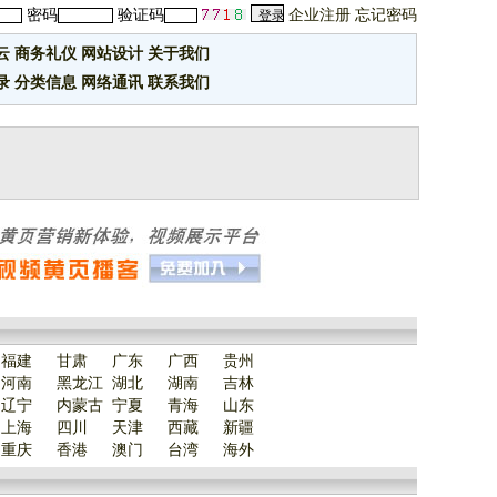
密码
验证码
企业注册
忘记密码
云
商务礼仪
网站设计
关于我们
录
分类信息
网络通讯
联系我们
福建
甘肃
广东
广西
贵州
河南
黑龙江
湖北
湖南
吉林
辽宁
内蒙古
宁夏
青海
山东
上海
四川
天津
西藏
新疆
重庆
香港
澳门
台湾
海外