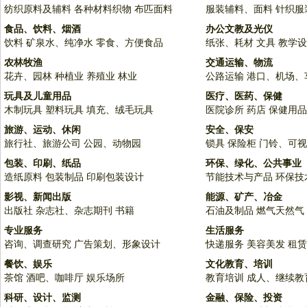
纺织原料及辅料
各种材料织物
布匹面料
服装辅料、面料
针织服
食品、饮料、烟酒
办公文教及光仪
饮料
矿泉水、纯净水
零食、方便食品
纸张、耗材
文具
教学设
农林牧渔
交通运输、物流
花卉、园林
种植业
养殖业
林业
公路运输
港口、机场、
玩具及儿童用品
医疗、医药、保健
木制玩具
塑料玩具
填充、绒毛玩具
医院诊所
药店
保健用品
旅游、运动、休闲
安全、保安
旅行社、旅游公司
公园、动物园
锁具
保险柜
门铃、可视
包装、印刷、纸品
环保、绿化、公共事业
造纸原料
包装制品
印刷包装设计
节能技术与产品
环保技
影视、新闻出版
能源、矿产、冶金
出版社
杂志社、杂志期刊
书籍
石油及制品
燃气天然气
专业服务
生活服务
咨询、调查研究
广告策划、形象设计
快递服务
美容美发
租赁
餐饮、娱乐
文化教育、培训
茶馆
酒吧、咖啡厅
娱乐场所
教育培训
成人、继续教
科研、设计、监测
金融、保险、投资