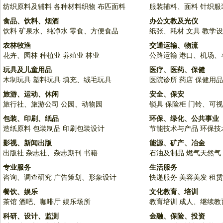
纺织原料及辅料
各种材料织物
布匹面料
服装辅料、面料
针织服
食品、饮料、烟酒
办公文教及光仪
饮料
矿泉水、纯净水
零食、方便食品
纸张、耗材
文具
教学设
农林牧渔
交通运输、物流
花卉、园林
种植业
养殖业
林业
公路运输
港口、机场、
玩具及儿童用品
医疗、医药、保健
木制玩具
塑料玩具
填充、绒毛玩具
医院诊所
药店
保健用品
旅游、运动、休闲
安全、保安
旅行社、旅游公司
公园、动物园
锁具
保险柜
门铃、可视
包装、印刷、纸品
环保、绿化、公共事业
造纸原料
包装制品
印刷包装设计
节能技术与产品
环保技
影视、新闻出版
能源、矿产、冶金
出版社
杂志社、杂志期刊
书籍
石油及制品
燃气天然气
专业服务
生活服务
咨询、调查研究
广告策划、形象设计
快递服务
美容美发
租赁
餐饮、娱乐
文化教育、培训
茶馆
酒吧、咖啡厅
娱乐场所
教育培训
成人、继续教
科研、设计、监测
金融、保险、投资