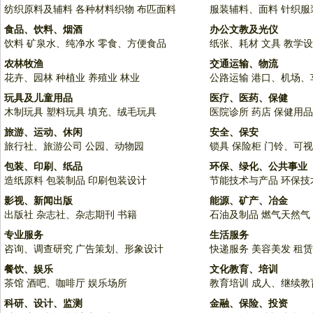
纺织原料及辅料
各种材料织物
布匹面料
服装辅料、面料
针织服
食品、饮料、烟酒
办公文教及光仪
饮料
矿泉水、纯净水
零食、方便食品
纸张、耗材
文具
教学设
农林牧渔
交通运输、物流
花卉、园林
种植业
养殖业
林业
公路运输
港口、机场、
玩具及儿童用品
医疗、医药、保健
木制玩具
塑料玩具
填充、绒毛玩具
医院诊所
药店
保健用品
旅游、运动、休闲
安全、保安
旅行社、旅游公司
公园、动物园
锁具
保险柜
门铃、可视
包装、印刷、纸品
环保、绿化、公共事业
造纸原料
包装制品
印刷包装设计
节能技术与产品
环保技
影视、新闻出版
能源、矿产、冶金
出版社
杂志社、杂志期刊
书籍
石油及制品
燃气天然气
专业服务
生活服务
咨询、调查研究
广告策划、形象设计
快递服务
美容美发
租赁
餐饮、娱乐
文化教育、培训
茶馆
酒吧、咖啡厅
娱乐场所
教育培训
成人、继续教
科研、设计、监测
金融、保险、投资