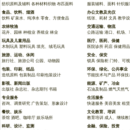
纺织原料及辅料
各种材料织物
布匹面料
服装辅料、面料
针织服
食品、饮料、烟酒
办公文教及光仪
饮料
矿泉水、纯净水
零食、方便食品
纸张、耗材
文具
教学设
农林牧渔
交通运输、物流
花卉、园林
种植业
养殖业
林业
公路运输
港口、机场、
玩具及儿童用品
医疗、医药、保健
木制玩具
塑料玩具
填充、绒毛玩具
医院诊所
药店
保健用品
旅游、运动、休闲
安全、保安
旅行社、旅游公司
公园、动物园
锁具
保险柜
门铃、可视
包装、印刷、纸品
环保、绿化、公共事业
造纸原料
包装制品
印刷包装设计
节能技术与产品
环保技
影视、新闻出版
能源、矿产、冶金
出版社
杂志社、杂志期刊
书籍
石油及制品
燃气天然气
专业服务
生活服务
咨询、调查研究
广告策划、形象设计
快递服务
美容美发
租赁
餐饮、娱乐
文化教育、培训
茶馆
酒吧、咖啡厅
娱乐场所
教育培训
成人、继续教
科研、设计、监测
金融、保险、投资