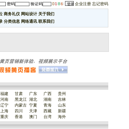
密码
验证码
企业注册
忘记密码
云
商务礼仪
网站设计
关于我们
录
分类信息
网络通讯
联系我们
福建
甘肃
广东
广西
贵州
河南
黑龙江
湖北
湖南
吉林
辽宁
内蒙古
宁夏
青海
山东
上海
四川
天津
西藏
新疆
重庆
香港
澳门
台湾
海外