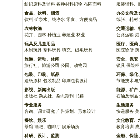
纺织原料及辅料
各种材料织物
布匹面料
服装辅料、
食品、饮料、烟酒
办公文教及
饮料
矿泉水、纯净水
零食、方便食品
纸张、耗材
农林牧渔
交通运输、
花卉、园林
种植业
养殖业
林业
公路运输
港
玩具及儿童用品
医疗、医药
木制玩具
塑料玩具
填充、绒毛玩具
医院诊所
药
旅游、运动、休闲
安全、保安
旅行社、旅游公司
公园、动物园
锁具
保险柜
包装、印刷、纸品
环保、绿化
造纸原料
包装制品
印刷包装设计
节能技术与
影视、新闻出版
能源、矿产
出版社
杂志社、杂志期刊
书籍
石油及制品
专业服务
生活服务
咨询、调查研究
广告策划、形象设计
快递服务
美
餐饮、娱乐
文化教育、
茶馆
酒吧、咖啡厅
娱乐场所
教育培训
成
科研、设计、监测
金融、保险