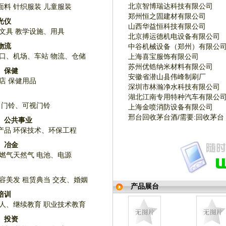
北京智博瑞达科技有限公司
面料
针织服装
儿童服装
郑州恒之固建材有限公司
光仪
山西华益恒科技有限公司
文具
教学设施、用具
北京搏运德机电设备有限公司
物流
中谷机械设备（郑州）有限公
口、机场、车站
物流、仓储
上海喜宝服饰有限公司
苏州优锆纳米材料有限公司
、保健
安徽省潜山县伟峰制刷厂
店
保健用品
深圳市林瀚净水科技有限公司
湖北江南专用特种汽车有限公
门铃、可视门铃
上海金喷消防设备有限公司
邢台回收茅台酒/需要:回收茅台
、公共事业
产品
环保技术、环保工程
、冶金
燃气天然气
电池、电源
容美发
租赁典当
交友、婚姻
产品展台
培训
人、继续教育
职业技术教育
、投资