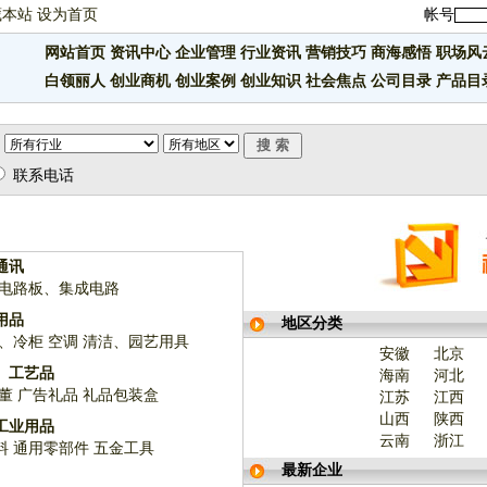
藏本站
设为首页
帐号
网站首页
资讯中心
企业管理
行业资讯
营销技巧
商海感悟
职场风
白领丽人
创业商机
创业案例
创业知识
社会焦点
公司目录
产品目
联系电话
通讯
电路板、集成电路
用品
地区分类
、冷柜
空调
清洁、园艺用具
安徽
北京
、工艺品
海南
河北
董
广告礼品
礼品包装盒
江苏
江西
山西
陕西
工业用品
云南
浙江
料
通用零部件
五金工具
最新企业