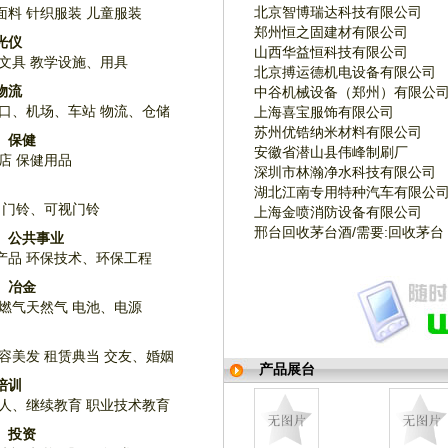
北京智博瑞达科技有限公司
面料
针织服装
儿童服装
郑州恒之固建材有限公司
光仪
山西华益恒科技有限公司
文具
教学设施、用具
北京搏运德机电设备有限公司
物流
中谷机械设备（郑州）有限公
口、机场、车站
物流、仓储
上海喜宝服饰有限公司
苏州优锆纳米材料有限公司
、保健
安徽省潜山县伟峰制刷厂
店
保健用品
深圳市林瀚净水科技有限公司
湖北江南专用特种汽车有限公
门铃、可视门铃
上海金喷消防设备有限公司
邢台回收茅台酒/需要:回收茅台
、公共事业
产品
环保技术、环保工程
、冶金
燃气天然气
电池、电源
容美发
租赁典当
交友、婚姻
产品展台
培训
人、继续教育
职业技术教育
、投资