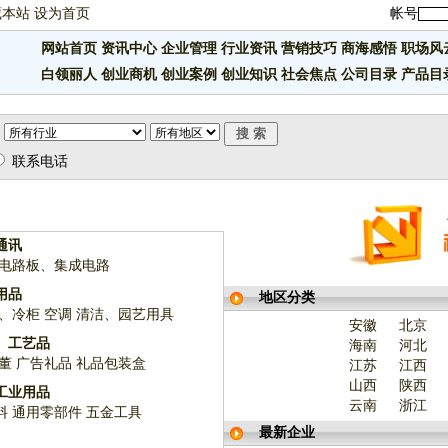
藏本站
设为首页
帐号
网站首页
资讯中心
企业管理
行业资讯
营销技巧
商海感悟
职场风
白领丽人
创业商机
创业案例
创业知识
社会焦点
公司目录
产品目
联系电话
通讯
电路板、集成电路
用品
地区分类
、冷柜
空调
清洁、园艺用具
安徽
北京
、工艺品
海南
河北
董
广告礼品
礼品包装盒
江苏
江西
山西
陕西
工业用品
云南
浙江
料
通用零部件
五金工具
最新企业