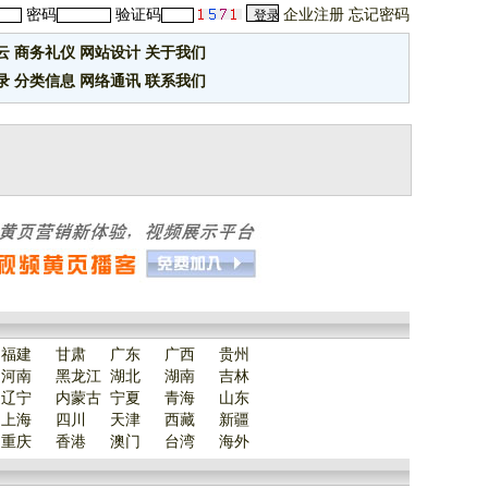
密码
验证码
企业注册
忘记密码
云
商务礼仪
网站设计
关于我们
录
分类信息
网络通讯
联系我们
福建
甘肃
广东
广西
贵州
河南
黑龙江
湖北
湖南
吉林
辽宁
内蒙古
宁夏
青海
山东
上海
四川
天津
西藏
新疆
重庆
香港
澳门
台湾
海外