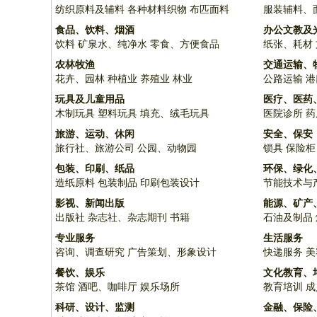
纺织原料及辅料
各种材料织物
布匹面料
服装辅料、
食品、饮料、烟酒
办公文教及
饮料
矿泉水、纯净水
零食、方便食品
纸张、耗材
农林牧渔
交通运输、
花卉、园林
种植业
养殖业
林业
公路运输
港
玩具及儿童用品
医疗、医药
木制玩具
塑料玩具
填充、绒毛玩具
医院诊所
药
旅游、运动、休闲
安全、保安
旅行社、旅游公司
公园、动物园
锁具
保险柜
包装、印刷、纸品
环保、绿化
造纸原料
包装制品
印刷包装设计
节能技术与
影视、新闻出版
能源、矿产
出版社
杂志社、杂志期刊
书籍
石油及制品
专业服务
生活服务
咨询、调查研究
广告策划、形象设计
快递服务
美
餐饮、娱乐
文化教育、
茶馆
酒吧、咖啡厅
娱乐场所
教育培训
成
科研、设计、监测
金融、保险