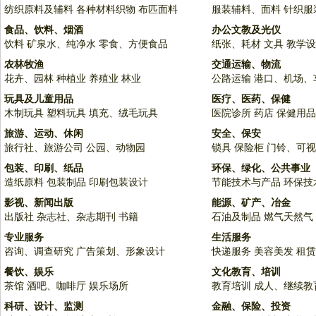
纺织原料及辅料
各种材料织物
布匹面料
服装辅料、面料
针织服
食品、饮料、烟酒
办公文教及光仪
饮料
矿泉水、纯净水
零食、方便食品
纸张、耗材
文具
教学设
农林牧渔
交通运输、物流
花卉、园林
种植业
养殖业
林业
公路运输
港口、机场、
玩具及儿童用品
医疗、医药、保健
木制玩具
塑料玩具
填充、绒毛玩具
医院诊所
药店
保健用品
旅游、运动、休闲
安全、保安
旅行社、旅游公司
公园、动物园
锁具
保险柜
门铃、可视
包装、印刷、纸品
环保、绿化、公共事业
造纸原料
包装制品
印刷包装设计
节能技术与产品
环保技
影视、新闻出版
能源、矿产、冶金
出版社
杂志社、杂志期刊
书籍
石油及制品
燃气天然气
专业服务
生活服务
咨询、调查研究
广告策划、形象设计
快递服务
美容美发
租赁
餐饮、娱乐
文化教育、培训
茶馆
酒吧、咖啡厅
娱乐场所
教育培训
成人、继续教
科研、设计、监测
金融、保险、投资