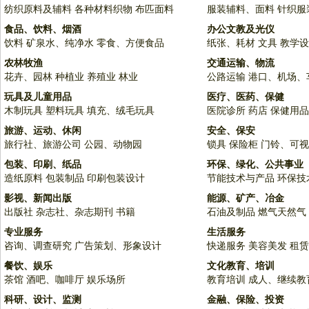
纺织原料及辅料
各种材料织物
布匹面料
服装辅料、面料
针织服
食品、饮料、烟酒
办公文教及光仪
饮料
矿泉水、纯净水
零食、方便食品
纸张、耗材
文具
教学设
农林牧渔
交通运输、物流
花卉、园林
种植业
养殖业
林业
公路运输
港口、机场、
玩具及儿童用品
医疗、医药、保健
木制玩具
塑料玩具
填充、绒毛玩具
医院诊所
药店
保健用品
旅游、运动、休闲
安全、保安
旅行社、旅游公司
公园、动物园
锁具
保险柜
门铃、可视
包装、印刷、纸品
环保、绿化、公共事业
造纸原料
包装制品
印刷包装设计
节能技术与产品
环保技
影视、新闻出版
能源、矿产、冶金
出版社
杂志社、杂志期刊
书籍
石油及制品
燃气天然气
专业服务
生活服务
咨询、调查研究
广告策划、形象设计
快递服务
美容美发
租赁
餐饮、娱乐
文化教育、培训
茶馆
酒吧、咖啡厅
娱乐场所
教育培训
成人、继续教
科研、设计、监测
金融、保险、投资