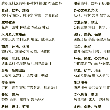
纺织原料及辅料
各种材料织物
布匹面料
服装辅料、面料
针织服
食品、饮料、烟酒
办公文教及光仪
饮料
矿泉水、纯净水
零食、方便食品
纸张、耗材
文具
教学设
农林牧渔
交通运输、物流
花卉、园林
种植业
养殖业
林业
公路运输
港口、机场、
玩具及儿童用品
医疗、医药、保健
木制玩具
塑料玩具
填充、绒毛玩具
医院诊所
药店
保健用品
旅游、运动、休闲
安全、保安
旅行社、旅游公司
公园、动物园
锁具
保险柜
门铃、可视
包装、印刷、纸品
环保、绿化、公共事业
造纸原料
包装制品
印刷包装设计
节能技术与产品
环保技
影视、新闻出版
能源、矿产、冶金
出版社
杂志社、杂志期刊
书籍
石油及制品
燃气天然气
专业服务
生活服务
咨询、调查研究
广告策划、形象设计
快递服务
美容美发
租赁
餐饮、娱乐
文化教育、培训
茶馆
酒吧、咖啡厅
娱乐场所
教育培训
成人、继续教
科研、设计、监测
金融、保险、投资