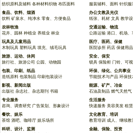
纺织原料及辅料
各种材料织物
布匹面料
服装辅料、面料
针织服
食品、饮料、烟酒
办公文教及光仪
饮料
矿泉水、纯净水
零食、方便食品
纸张、耗材
文具
教学设
农林牧渔
交通运输、物流
花卉、园林
种植业
养殖业
林业
公路运输
港口、机场、
玩具及儿童用品
医疗、医药、保健
木制玩具
塑料玩具
填充、绒毛玩具
医院诊所
药店
保健用品
旅游、运动、休闲
安全、保安
旅行社、旅游公司
公园、动物园
锁具
保险柜
门铃、可视
包装、印刷、纸品
环保、绿化、公共事业
造纸原料
包装制品
印刷包装设计
节能技术与产品
环保技
影视、新闻出版
能源、矿产、冶金
出版社
杂志社、杂志期刊
书籍
石油及制品
燃气天然气
专业服务
生活服务
咨询、调查研究
广告策划、形象设计
快递服务
美容美发
租赁
餐饮、娱乐
文化教育、培训
茶馆
酒吧、咖啡厅
娱乐场所
教育培训
成人、继续教
科研、设计、监测
金融、保险、投资