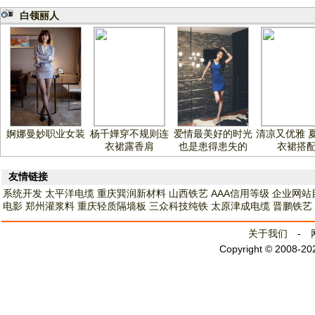
白领丽人
婀娜曼妙职业女装
杨千嬅穿不规则连
爱情最美好的时光
清凉又优雅 
衣裙露香肩
也是患得患失的
衣裙搭
友情链接
系统开发
太平洋电缆
重庆巽润新材料
山西铁艺
AAA信用等级
企业网站
电影
郑州灌浆料
重庆轻质隔墙板
三众科技纯铁
太原津成电缆
晋鹏铁艺
关于我们
-
Copyright © 2008-2