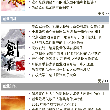
这不是我的错？有的话永远不能和老板讲！
为啥说你越加班可能越穷？
更多
>>
创业商机
寻企业商务、机械设备等行业公司进行合作代理
小型婚恋婚介会员网站系统 适合婚介公司和中
北京-山西项目合作：项目可研、设计规划、项
互联网大拿们眼中的十大创业趋势
宠物裁缝：给宠物量体裁衣很吃香
无本创业 召集全国各个区县想创业的合作伙伴
开个个性服装印制店 投资少见效快操作简单
可以白手起家的创业项目介绍：私人医生
教育培训以在中国得到如火如荼的发展
在校大学生创业投资点子大全
更多
>>
创业知识
偶发事件对人生的影响比大多数人想象中的作用
创业最易失败的人群具有什么特点
2015年哪个城市最适合创业？
企业注册门槛降低 给高新技术行业和服务业带