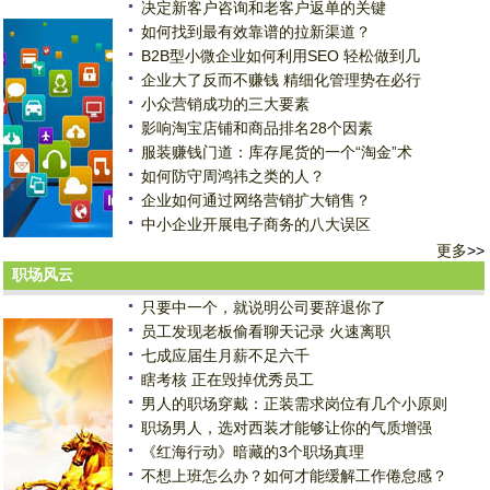
决定新客户咨询和老客户返单的关键
如何找到最有效靠谱的拉新渠道？
B2B型小微企业如何利用SEO 轻松做到几
企业大了反而不赚钱 精细化管理势在必行
小众营销成功的三大要素
影响淘宝店铺和商品排名28个因素
服装赚钱门道：库存尾货的一个“淘金”术
如何防守周鸿祎之类的人？
企业如何通过网络营销扩大销售？
中小企业开展电子商务的八大误区
更多
>>
职场风云
只要中一个，就说明公司要辞退你了
员工发现老板偷看聊天记录 火速离职
七成应届生月薪不足六千
瞎考核 正在毁掉优秀员工
男人的职场穿戴：正装需求岗位有几个小原则
职场男人，选对西装才能够让你的气质增强
《红海行动》暗藏的3个职场真理
不想上班怎么办？如何才能缓解工作倦怠感？