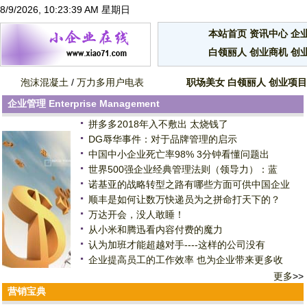
8/9/2026, 10:23:39 AM 星期日
本站首页
资讯中心
企
白领丽人
创业商机
创
泡沫混凝土
/
万力多用户电表
职场美女
白领丽人
创业项目
企业管理
Enterprise Management
拼多多2018年入不敷出 太烧钱了
DG辱华事件：对于品牌管理的启示
中国中小企业死亡率98% 3分钟看懂问题出
世界500强企业经典管理法则（领导力）：蓝
诺基亚的战略转型之路有哪些方面可供中国企业
顺丰是如何让数万快递员为之拼命打天下的？
万达开会，没人敢睡！
从小米和腾迅看内容付费的魔力
认为加班才能超越对手----这样的公司没有
企业提高员工的工作效率 也为企业带来更多收
更多
>>
营销宝典