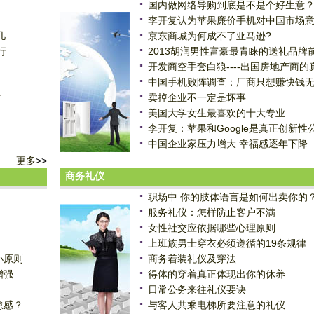
国内做网络导购到底是不是个好生意
李开复认为苹果廉价手机对中国市场
几
京东商城为何成不了亚马逊?
行
2013胡润男性富豪最青睐的送礼品牌
开发商空手套白狼----出国房地产商的
中国手机败阵调查：厂商只想赚快钱
术
卖掉企业不一定是坏事
美国大学女生最喜欢的十大专业
李开复：苹果和Google是真正创新性
中国企业家压力增大 幸福感逐年下降
更多
>>
商务礼仪
职场中 你的肢体语言是如何出卖你的
服务礼仪：怎样防止客户不满
女性社交应依据哪些心理原则
上班族男士穿衣必须遵循的19条规律
小原则
商务着装礼仪及穿法
增强
得体的穿着真正体现出你的休养
日常公务来往礼仪要诀
怠感？
与客人共乘电梯所要注意的礼仪