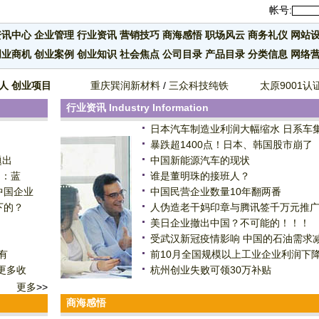
帐号:
资讯中心
企业管理
行业资讯
营销技巧
商海感悟
职场风云
商务礼仪
网站
创业商机
创业案例
创业知识
社会焦点
公司目录
产品目录
分类信息
网络
人
创业项目
重庆巽润新材料
/
三众科技纯铁
太原9001认
行业资讯
Industry Information
日本汽车制造业利润大幅缩水 日系车
暴跌超1400点！日本、韩国股市崩了
题出
中国新能源汽车的现状
）：蓝
谁是董明珠的接班人？
中国企业
中国民营企业数量10年翻两番
下的？
人伪造老干妈印章与腾讯签千万元推
美日企业撤出中国？不可能的！！！
受武汉新冠疫情影响 中国的石油需求减
有
前10月全国规模以上工业企业利润下降2
更多收
杭州创业失败可领30万补贴
更多
>>
商海感悟