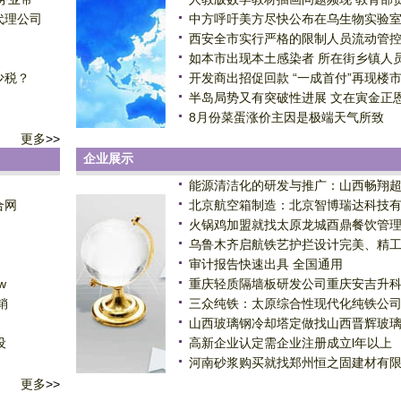
代理公司
中方呼吁美方尽快公布在乌生物实验
西安全市实行严格的限制人员流动管
如本市出现本土感染者 所在街乡镇人
少税？
开发商出招促回款 “一成首付”再现楼
半岛局势又有突破性进展 文在寅金正
8月份菜蛋涨价主因是极端天气所致
更多
>>
企业展示
能源清洁化的研发与推广：山西畅翔
合网
北京航空箱制造：北京智博瑞达科技
火锅鸡加盟就找太原龙城酉鼎餐饮管
乌鲁木齐启航铁艺护拦设计完美、精
审计报告快速出具 全国通用
w
重庆轻质隔墙板研发公司重庆安吉升
销
三众纯铁：太原综合性现代化纯铁公
山西玻璃钢冷却塔定做找山西晋辉玻
设
高新企业认定需企业注册成立l年以上
河南砂浆购买就找郑州恒之固建材有
更多
>>