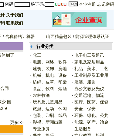
密码:
验证码:
企业注册
忘记密码
设计
关于我们
营销
联系我们
证
/
含税价格计算器
山西精品包装
/
能源管理体系认证
行业分类
集体崩了
·
化工
·
电子电工及通讯
·
电脑、网络、软件
·
家电及家居用品
·
建筑、装饰、房地
·
礼品、美术、工艺
·
机械、机电、设备
·
工业制品及工业用
·
纺织、皮革、印染
·
服装、服饰
广合同
·
食品、饮料、烟酒
·
办公文教及光仪
·
农林牧渔
·
交通运输、物流
少 国
·
玩具及儿童用品
·
医疗、医药、保健
.9
·
旅游、运动、休闲
·
安全、保安
·
包装、印刷、纸品
·
环保、绿化、公共
·
影视、新闻出版
·
能源、矿产、冶金
更多
>>
·
专业服务
·
生活服务
·
餐饮、娱乐
·
文化教育、培训