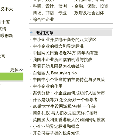
？
·
科研、设计、监测
·
金融、保险、投资
意义不大
·
商场、商店、专业
·
政府及社会团体
·
综合性企业
前十五
真情
热门文章
无暇创新
·
中小企业开展电子商务的八大误区
·
中小企业的概念和界定标准
·
中国网民日新增近24万 四年内有望
公司
·
我国小企业所面临的机遇与挑战
·
看看开幼儿园是怎么赚钱的
更多
>>
·
白领丽人 Beautyleg No
·
中国中小企业当前的主要特点与发展策
？
·
中小企业的作用
·
案例分析：小企业如何成功打入国际市
·
什么是领导力 怎么做好一个领导者
·
90后大学生设网游私*被捕 一年获
·
商务礼仪 与人初次见面怎样打招呼
·
英国澳大利亚香港最大的购物网站搜索
·
小企业的界定标准和概念
·
开公司要掌握的税务知识