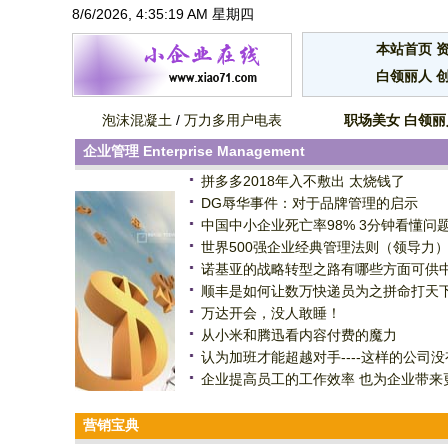
8/6/2026, 4:35:19 AM 星期四
本站首页
白领丽人
泡沫混凝土
/
万力多用户电表
职场美女
白领丽
企业管理
Enterprise Management
拼多多2018年入不敷出 太烧钱了
DG辱华事件：对于品牌管理的启示
中国中小企业死亡率98% 3分钟看懂问
世界500强企业经典管理法则（领导力
诺基亚的战略转型之路有哪些方面可供
顺丰是如何让数万快递员为之拼命打天
万达开会，没人敢睡！
从小米和腾迅看内容付费的魔力
认为加班才能超越对手----这样的公司没
企业提高员工的工作效率 也为企业带来
营销宝典