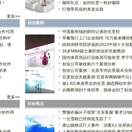
讲！
咖啡礼仪：如何欣赏一杯好咖啡
打领带风俗的来龙去脉
更多
>>
创业案例
合作代理
中国最有钱的财经记者的生意经
司和中
早餐预订上门企业倒闭 76万换来哪些
划、项
由胡润研究院评选的2013中国十大创
35岁MBA硕士兼职创业的失败教训
国内体育用品行业格局可能有变 李宁
作伙伴
创业公司被收购六个案例分析
简单
创业公司案例：太原市鸿吉景观木业
生
百度创业失败案例:百度有啊购物平台
做1.8亿单身男女的生意 婚恋网站年营
从睡桥洞到个体经营，我体会到了创
更多
>>
社会焦点
中的作用
警惕诈骗分子假冒“京东客服”要求注销
一元雪糕已经彻底失踪了？
唐山烧烤店打人事件：涉案9人全部执
务业带
人教版数学教材插画问题频现 教育部