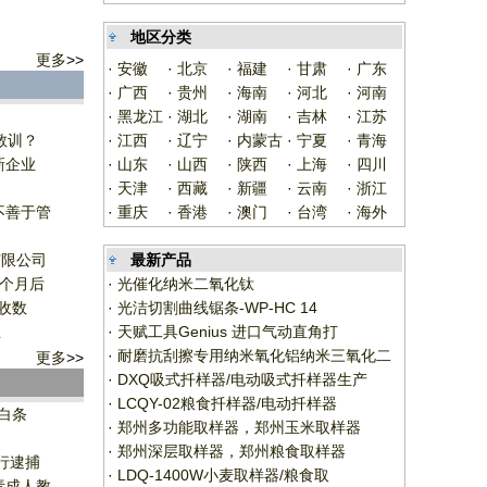
地区分类
更多
>>
·
安徽
·
北京
·
福建
·
甘肃
·
广东
·
广西
·
贵州
·
海南
·
河北
·
河南
·
黑龙江
·
湖北
·
湖南
·
吉林
·
江苏
教训？
·
江西
·
辽宁
·
内蒙古
·
宁夏
·
青海
新企业
·
山东
·
山西
·
陕西
·
上海
·
四川
·
天津
·
西藏
·
新疆
·
云南
·
浙江
不善于管
·
重庆
·
香港
·
澳门
·
台湾
·
海外
有限公司
最新产品
1个月后
·
光催化纳米二氧化钛
收数
·
光洁切割曲线锯条-WP-HC 14
业
·
天赋工具Genius 进口气动直角打
·
耐磨抗刮擦专用纳米氧化铝纳米三氧化二
更多
>>
·
DXQ吸式扦样器/电动吸式扦样器生产
·
LCQY-02粮食扦样器/电动扦样器
白条
·
郑州多功能取样器，郑州玉米取样器
·
郑州深层取样器，郑州粮食取样器
行逮捕
·
LDQ-1400W小麦取样器/粮食取
责成人教