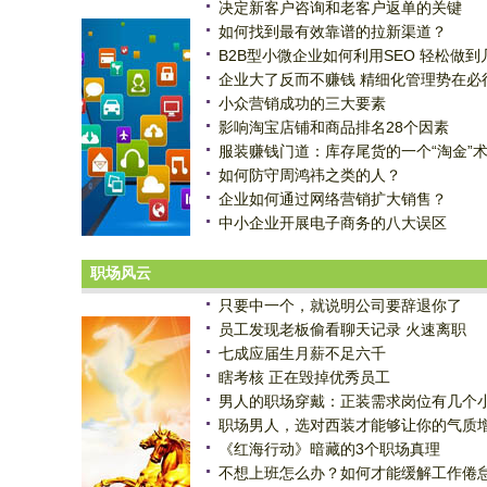
决定新客户咨询和老客户返单的关键
如何找到最有效靠谱的拉新渠道？
B2B型小微企业如何利用SEO 轻松做到
企业大了反而不赚钱 精细化管理势在必
小众营销成功的三大要素
影响淘宝店铺和商品排名28个因素
服装赚钱门道：库存尾货的一个“淘金”
如何防守周鸿祎之类的人？
企业如何通过网络营销扩大销售？
中小企业开展电子商务的八大误区
职场风云
只要中一个，就说明公司要辞退你了
员工发现老板偷看聊天记录 火速离职
七成应届生月薪不足六千
瞎考核 正在毁掉优秀员工
男人的职场穿戴：正装需求岗位有几个
职场男人，选对西装才能够让你的气质
《红海行动》暗藏的3个职场真理
不想上班怎么办？如何才能缓解工作倦