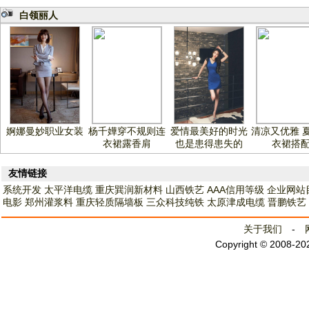
白领丽人
婀娜曼妙职业女装
杨千嬅穿不规则连
爱情最美好的时光
清凉又优雅 
衣裙露香肩
也是患得患失的
衣裙搭
友情链接
系统开发
太平洋电缆
重庆巽润新材料
山西铁艺
AAA信用等级
企业网站
电影
郑州灌浆料
重庆轻质隔墙板
三众科技纯铁
太原津成电缆
晋鹏铁艺
关于我们
-
Copyright © 2008-2