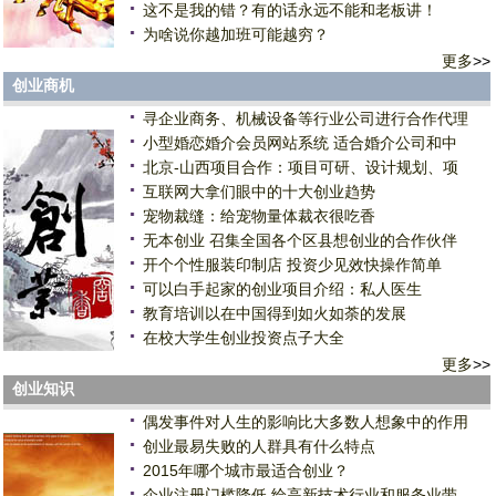
这不是我的错？有的话永远不能和老板讲！
为啥说你越加班可能越穷？
更多
>>
创业商机
寻企业商务、机械设备等行业公司进行合作代理
小型婚恋婚介会员网站系统 适合婚介公司和中
北京-山西项目合作：项目可研、设计规划、项
互联网大拿们眼中的十大创业趋势
宠物裁缝：给宠物量体裁衣很吃香
无本创业 召集全国各个区县想创业的合作伙伴
开个个性服装印制店 投资少见效快操作简单
可以白手起家的创业项目介绍：私人医生
教育培训以在中国得到如火如荼的发展
在校大学生创业投资点子大全
更多
>>
创业知识
偶发事件对人生的影响比大多数人想象中的作用
创业最易失败的人群具有什么特点
2015年哪个城市最适合创业？
企业注册门槛降低 给高新技术行业和服务业带