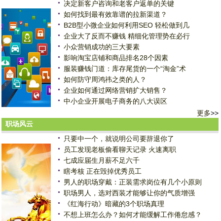
决定新客户咨询和老客户返单的关键
如何找到最有效靠谱的拉新渠道？
B2B型小微企业如何利用SEO 轻松做到几
企业大了反而不赚钱 精细化管理势在必行
小众营销成功的三大要素
影响淘宝店铺和商品排名28个因素
服装赚钱门道：库存尾货的一个“淘金”术
如何防守周鸿祎之类的人？
企业如何通过网络营销扩大销售？
中小企业开展电子商务的八大误区
更多
>>
职场风云
只要中一个，就说明公司要辞退你了
员工发现老板偷看聊天记录 火速离职
七成应届生月薪不足六千
瞎考核 正在毁掉优秀员工
男人的职场穿戴：正装需求岗位有几个小原则
职场男人，选对西装才能够让你的气质增强
《红海行动》暗藏的3个职场真理
不想上班怎么办？如何才能缓解工作倦怠感？