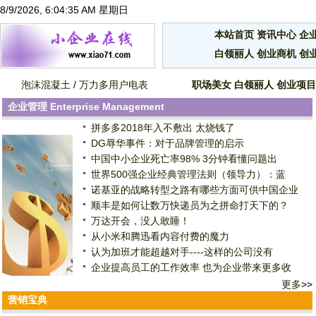
8/9/2026, 6:04:36 AM 星期日
本站首页
资讯中心
企
白领丽人
创业商机
创
泡沫混凝土
/
万力多用户电表
职场美女
白领丽人
创业项目
企业管理
Enterprise Management
拼多多2018年入不敷出 太烧钱了
DG辱华事件：对于品牌管理的启示
中国中小企业死亡率98% 3分钟看懂问题出
世界500强企业经典管理法则（领导力）：蓝
诺基亚的战略转型之路有哪些方面可供中国企业
顺丰是如何让数万快递员为之拼命打天下的？
万达开会，没人敢睡！
从小米和腾迅看内容付费的魔力
认为加班才能超越对手----这样的公司没有
企业提高员工的工作效率 也为企业带来更多收
更多
>>
营销宝典