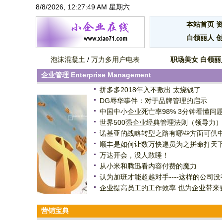
8/8/2026, 12:27:50 AM 星期六
本站首页
白领丽人
泡沫混凝土
/
万力多用户电表
职场美女
白领丽
企业管理
Enterprise Management
拼多多2018年入不敷出 太烧钱了
DG辱华事件：对于品牌管理的启示
中国中小企业死亡率98% 3分钟看懂问
世界500强企业经典管理法则（领导力
诺基亚的战略转型之路有哪些方面可供
顺丰是如何让数万快递员为之拼命打天
万达开会，没人敢睡！
从小米和腾迅看内容付费的魔力
认为加班才能超越对手----这样的公司没
企业提高员工的工作效率 也为企业带来
营销宝典