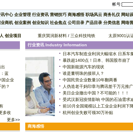
帐号:
资讯中心
企业管理
行业资讯
营销技巧
商海感悟
职场风云
商务礼仪
网站
创业商机
创业案例
创业知识
社会焦点
公司目录
产品目录
分类信息
网络
人
创业项目
重庆巽润新材料
/
三众科技纯铁
太原9001认
行业资讯
Industry Information
日本汽车制造业利润大幅缩水 日系车
暴跌超1400点！日本、韩国股市崩了
题出
中国新能源汽车的现状
）：蓝
谁是董明珠的接班人？
中国企业
中国民营企业数量10年翻两番
下的？
人伪造老干妈印章与腾讯签千万元推
美日企业撤出中国？不可能的！！！
受武汉新冠疫情影响 中国的石油需求减
有
前10月全国规模以上工业企业利润下降2
更多收
杭州创业失败可领30万补贴
更多
>>
商海感悟