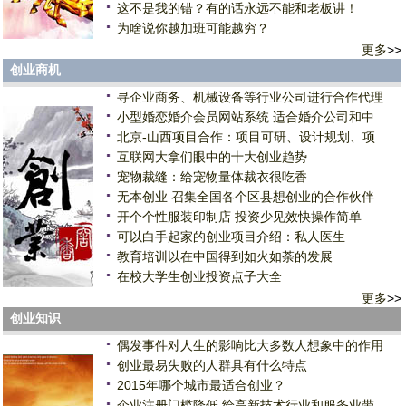
这不是我的错？有的话永远不能和老板讲！
为啥说你越加班可能越穷？
更多
>>
创业商机
寻企业商务、机械设备等行业公司进行合作代理
小型婚恋婚介会员网站系统 适合婚介公司和中
北京-山西项目合作：项目可研、设计规划、项
互联网大拿们眼中的十大创业趋势
宠物裁缝：给宠物量体裁衣很吃香
无本创业 召集全国各个区县想创业的合作伙伴
开个个性服装印制店 投资少见效快操作简单
可以白手起家的创业项目介绍：私人医生
教育培训以在中国得到如火如荼的发展
在校大学生创业投资点子大全
更多
>>
创业知识
偶发事件对人生的影响比大多数人想象中的作用
创业最易失败的人群具有什么特点
2015年哪个城市最适合创业？
企业注册门槛降低 给高新技术行业和服务业带