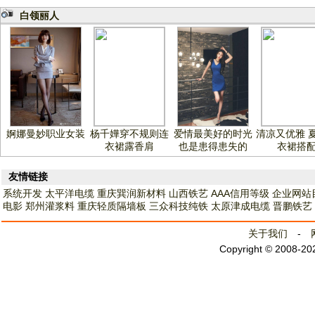
白领丽人
婀娜曼妙职业女装
杨千嬅穿不规则连
爱情最美好的时光
清凉又优雅 
衣裙露香肩
也是患得患失的
衣裙搭
友情链接
系统开发
太平洋电缆
重庆巽润新材料
山西铁艺
AAA信用等级
企业网站
电影
郑州灌浆料
重庆轻质隔墙板
三众科技纯铁
太原津成电缆
晋鹏铁艺
关于我们
-
Copyright © 2008-2