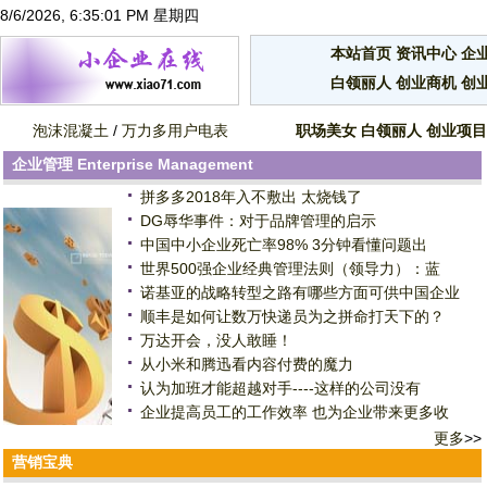
8/6/2026, 6:35:02 PM 星期四
本站首页
资讯中心
企
白领丽人
创业商机
创
泡沫混凝土
/
万力多用户电表
职场美女
白领丽人
创业项目
企业管理
Enterprise Management
拼多多2018年入不敷出 太烧钱了
DG辱华事件：对于品牌管理的启示
中国中小企业死亡率98% 3分钟看懂问题出
世界500强企业经典管理法则（领导力）：蓝
诺基亚的战略转型之路有哪些方面可供中国企业
顺丰是如何让数万快递员为之拼命打天下的？
万达开会，没人敢睡！
从小米和腾迅看内容付费的魔力
认为加班才能超越对手----这样的公司没有
企业提高员工的工作效率 也为企业带来更多收
更多
>>
营销宝典