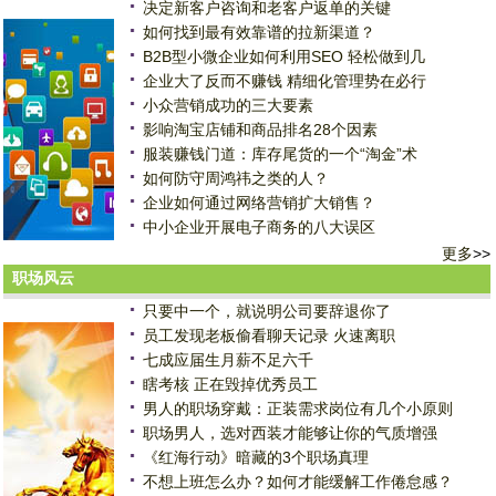
决定新客户咨询和老客户返单的关键
如何找到最有效靠谱的拉新渠道？
B2B型小微企业如何利用SEO 轻松做到几
企业大了反而不赚钱 精细化管理势在必行
小众营销成功的三大要素
影响淘宝店铺和商品排名28个因素
服装赚钱门道：库存尾货的一个“淘金”术
如何防守周鸿祎之类的人？
企业如何通过网络营销扩大销售？
中小企业开展电子商务的八大误区
更多
>>
职场风云
只要中一个，就说明公司要辞退你了
员工发现老板偷看聊天记录 火速离职
七成应届生月薪不足六千
瞎考核 正在毁掉优秀员工
男人的职场穿戴：正装需求岗位有几个小原则
职场男人，选对西装才能够让你的气质增强
《红海行动》暗藏的3个职场真理
不想上班怎么办？如何才能缓解工作倦怠感？