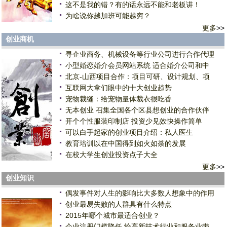
这不是我的错？有的话永远不能和老板讲！
为啥说你越加班可能越穷？
更多
>>
创业商机
寻企业商务、机械设备等行业公司进行合作代理
小型婚恋婚介会员网站系统 适合婚介公司和中
北京-山西项目合作：项目可研、设计规划、项
互联网大拿们眼中的十大创业趋势
宠物裁缝：给宠物量体裁衣很吃香
无本创业 召集全国各个区县想创业的合作伙伴
开个个性服装印制店 投资少见效快操作简单
可以白手起家的创业项目介绍：私人医生
教育培训以在中国得到如火如荼的发展
在校大学生创业投资点子大全
更多
>>
创业知识
偶发事件对人生的影响比大多数人想象中的作用
创业最易失败的人群具有什么特点
2015年哪个城市最适合创业？
企业注册门槛降低 给高新技术行业和服务业带