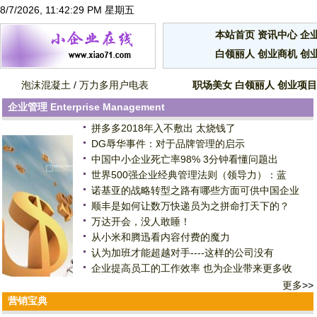
8/7/2026, 11:42:30 PM 星期五
本站首页
资讯中心
企
白领丽人
创业商机
创
泡沫混凝土
/
万力多用户电表
职场美女
白领丽人
创业项目
企业管理
Enterprise Management
拼多多2018年入不敷出 太烧钱了
DG辱华事件：对于品牌管理的启示
中国中小企业死亡率98% 3分钟看懂问题出
世界500强企业经典管理法则（领导力）：蓝
诺基亚的战略转型之路有哪些方面可供中国企业
顺丰是如何让数万快递员为之拼命打天下的？
万达开会，没人敢睡！
从小米和腾迅看内容付费的魔力
认为加班才能超越对手----这样的公司没有
企业提高员工的工作效率 也为企业带来更多收
更多
>>
营销宝典