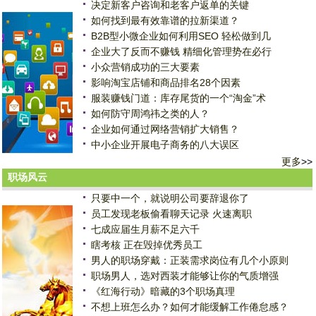
决定新客户咨询和老客户返单的关键
如何找到最有效靠谱的拉新渠道？
B2B型小微企业如何利用SEO 轻松做到几
企业大了反而不赚钱 精细化管理势在必行
小众营销成功的三大要素
影响淘宝店铺和商品排名28个因素
服装赚钱门道：库存尾货的一个“淘金”术
如何防守周鸿祎之类的人？
企业如何通过网络营销扩大销售？
中小企业开展电子商务的八大误区
更多
>>
职场风云
只要中一个，就说明公司要辞退你了
员工发现老板偷看聊天记录 火速离职
七成应届生月薪不足六千
瞎考核 正在毁掉优秀员工
男人的职场穿戴：正装需求岗位有几个小原则
职场男人，选对西装才能够让你的气质增强
《红海行动》暗藏的3个职场真理
不想上班怎么办？如何才能缓解工作倦怠感？