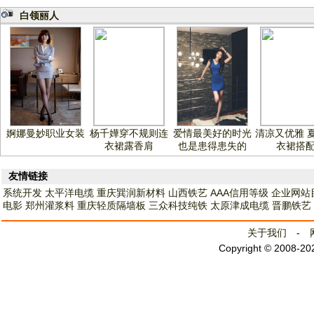
白领丽人
婀娜曼妙职业女装
杨千嬅穿不规则连
爱情最美好的时光
清凉又优雅 
衣裙露香肩
也是患得患失的
衣裙搭
友情链接
系统开发
太平洋电缆
重庆巽润新材料
山西铁艺
AAA信用等级
企业网站
电影
郑州灌浆料
重庆轻质隔墙板
三众科技纯铁
太原津成电缆
晋鹏铁艺
关于我们
-
Copyright © 2008-2