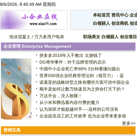
8/6/2026, 8:40:49 AM 星期四
本站首页
资讯中心
企
白领丽人
创业商机
创
泡沫混凝土
/
万力多用户电表
职场美女
白领丽人
创业项目
企业管理
Enterprise Management
拼多多2018年入不敷出 太烧钱了
DG辱华事件：对于品牌管理的启示
中国中小企业死亡率98% 3分钟看懂问题出
世界500强企业经典管理法则（领导力）：蓝
诺基亚的战略转型之路有哪些方面可供中国企业
顺丰是如何让数万快递员为之拼命打天下的？
万达开会，没人敢睡！
从小米和腾迅看内容付费的魔力
认为加班才能超越对手----这样的公司没有
企业提高员工的工作效率 也为企业带来更多收
更多
>>
营销宝典