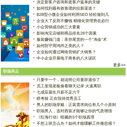
决定新客户咨询和老客户返单的关键
如何找到最有效靠谱的拉新渠道？
B2B型小微企业如何利用SEO 轻松做到几
企业大了反而不赚钱 精细化管理势在必行
小众营销成功的三大要素
影响淘宝店铺和商品排名28个因素
服装赚钱门道：库存尾货的一个“淘金”术
如何防守周鸿祎之类的人？
企业如何通过网络营销扩大销售？
中小企业开展电子商务的八大误区
更多
>>
职场风云
只要中一个，就说明公司要辞退你了
员工发现老板偷看聊天记录 火速离职
七成应届生月薪不足六千
瞎考核 正在毁掉优秀员工
男人的职场穿戴：正装需求岗位有几个小原则
职场男人，选对西装才能够让你的气质增强
《红海行动》暗藏的3个职场真理
不想上班怎么办？如何才能缓解工作倦怠感？