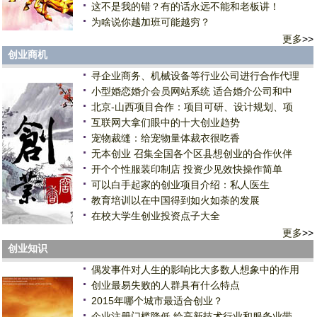
这不是我的错？有的话永远不能和老板讲！
为啥说你越加班可能越穷？
更多
>>
创业商机
寻企业商务、机械设备等行业公司进行合作代理
小型婚恋婚介会员网站系统 适合婚介公司和中
北京-山西项目合作：项目可研、设计规划、项
互联网大拿们眼中的十大创业趋势
宠物裁缝：给宠物量体裁衣很吃香
无本创业 召集全国各个区县想创业的合作伙伴
开个个性服装印制店 投资少见效快操作简单
可以白手起家的创业项目介绍：私人医生
教育培训以在中国得到如火如荼的发展
在校大学生创业投资点子大全
更多
>>
创业知识
偶发事件对人生的影响比大多数人想象中的作用
创业最易失败的人群具有什么特点
2015年哪个城市最适合创业？
企业注册门槛降低 给高新技术行业和服务业带