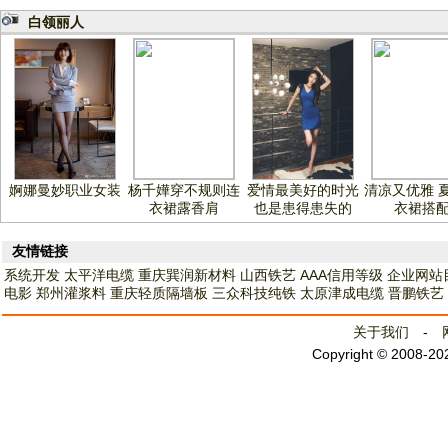
白领丽人
婀娜曼妙职业女装
杨千嬅穿不规则连
爱情最美好的时光
清凉又优雅 
衣裙露香肩
也是患得患失的
衣裙搭
友情链接
系统开发
太平洋电缆
重庆巽润新材料
山西铁艺
AAA信用等级
企业网站
电影
郑州灌浆料
重庆轻质隔墙板
三众科技纯铁
太原津成电缆
晋鹏铁艺
关于我们
-
Copyright © 2008-2