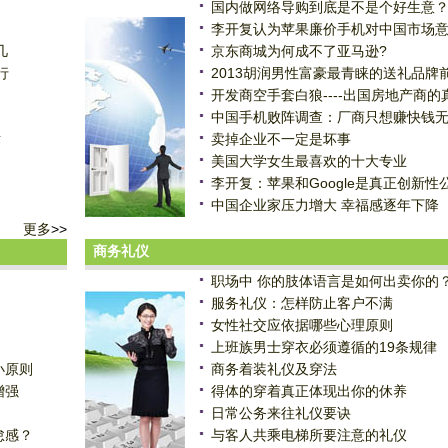
国内做网络导购到底是不是个好生意
李开复认为苹果廉价手机对中国市场
几
京东商城为何成不了亚马逊?
行
2013胡润男性富豪最青睐的送礼品牌
开发商空手套白狼----出国房地产商的
中国手机败阵调查：厂商只想赚快钱
术
卖掉企业不一定是坏事
美国大学女生最喜欢的十大专业
李开复：苹果和Google是真正创新性
中国企业家压力增大 幸福感逐年下降
更多
>>
商务礼仪
职场中 你的肢体语言是如何出卖你的
服务礼仪：怎样防止客户不满
女性社交应依据哪些心理原则
上班族男士穿衣必须遵循的19条规律
小原则
商务着装礼仪及穿法
增强
得体的穿着真正体现出你的休养
日常公务来往礼仪要诀
怠感？
与客人共乘电梯所要注意的礼仪