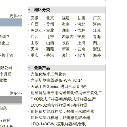
地区分类
更多
>>
·
安徽
·
北京
·
福建
·
甘肃
·
广东
·
广西
·
贵州
·
海南
·
河北
·
河南
·
黑龙江
·
湖北
·
湖南
·
吉林
·
江苏
教训？
·
江西
·
辽宁
·
内蒙古
·
宁夏
·
青海
新企业
·
山东
·
山西
·
陕西
·
上海
·
四川
·
天津
·
西藏
·
新疆
·
云南
·
浙江
不善于管
·
重庆
·
香港
·
澳门
·
台湾
·
海外
有限公司
最新产品
1个月后
·
光催化纳米二氧化钛
收数
·
光洁切割曲线锯条-WP-HC 14
业
·
天赋工具Genius 进口气动直角打
·
耐磨抗刮擦专用纳米氧化铝纳米三氧化二
更多
>>
·
DXQ吸式扦样器/电动吸式扦样器生产
·
LCQY-02粮食扦样器/电动扦样器
白条
·
郑州多功能取样器，郑州玉米取样器
·
郑州深层取样器，郑州粮食取样器
行逮捕
·
LDQ-1400W小麦取样器/粮食取
责成人教