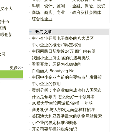
？
·
科研、设计、监测
·
金融、保险、投资
意义不大
·
商场、商店、专业
·
政府及社会团体
·
综合性企业
前十五
真情
热门文章
无暇创新
·
中小企业开展电子商务的八大误区
·
中小企业的概念和界定标准
·
中国网民日新增近24万 四年内有望
公司
·
我国小企业所面临的机遇与挑战
·
看看开幼儿园是怎么赚钱的
更多
>>
·
白领丽人 Beautyleg No
·
中国中小企业当前的主要特点与发展策
？
·
中小企业的作用
·
案例分析：小企业如何成功打入国际市
·
什么是领导力 怎么做好一个领导者
·
90后大学生设网游私*被捕 一年获
·
商务礼仪 与人初次见面怎样打招呼
·
英国澳大利亚香港最大的购物网站搜索
·
小企业的界定标准和概念
·
开公司要掌握的税务知识