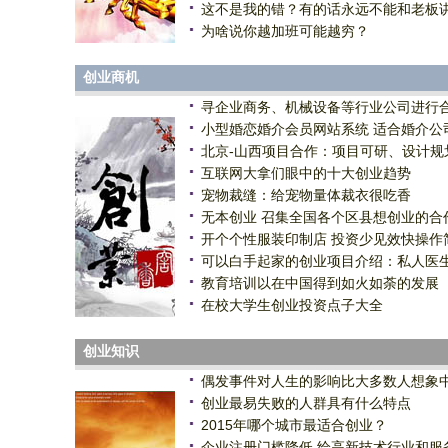
这不是我的错？有的话永远不能和老板
为啥说你越加班可能越穷？
创业商机
寻企业商务、机械设备等行业公司进行
小型婚恋婚介会员网站系统 适合婚介公
北京-山西项目合作：项目可研、设计规
互联网大拿们眼中的十大创业趋势
宠物裁缝：给宠物量体裁衣很吃香
无本创业 召集全国各个区县想创业的合
开个个性服装印制店 投资少见效快操作
可以白手起家的创业项目介绍：私人医
教育培训以在中国得到如火如荼的发展
在校大学生创业投资点子大全
创业知识
偶发事件对人生的影响比大多数人想象
创业最易失败的人群具有什么特点
2015年哪个城市最适合创业？
企业注册门槛降低 给高新技术行业和服