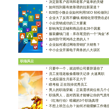
决定新客户咨询和老客户返单的关键
如何找到最有效靠谱的拉新渠道？
B2B型小微企业如何利用SEO 轻松做到
企业大了反而不赚钱 精细化管理势在必
小众营销成功的三大要素
影响淘宝店铺和商品排名28个因素
服装赚钱门道：库存尾货的一个“淘金”
如何防守周鸿祎之类的人？
企业如何通过网络营销扩大销售？
中小企业开展电子商务的八大误区
职场风云
只要中一个，就说明公司要辞退你了
员工发现老板偷看聊天记录 火速离职
七成应届生月薪不足六千
瞎考核 正在毁掉优秀员工
男人的职场穿戴：正装需求岗位有几个
职场男人，选对西装才能够让你的气质
《红海行动》暗藏的3个职场真理
不想上班怎么办？如何才能缓解工作倦