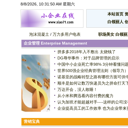
8/8/2026, 10:31:51 AM 星期六
本站首页
白领丽人
泡沫混凝土
/
万力多用户电表
职场美女
白领丽
企业管理
Enterprise Management
拼多多2018年入不敷出 太烧钱了
DG辱华事件：对于品牌管理的启示
中国中小企业死亡率98% 3分钟看懂问
世界500强企业经典管理法则（领导力
诺基亚的战略转型之路有哪些方面可供
顺丰是如何让数万快递员为之拼命打天
万达开会，没人敢睡！
从小米和腾迅看内容付费的魔力
认为加班才能超越对手----这样的公司没
企业提高员工的工作效率 也为企业带来
营销宝典