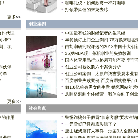
讲！
咖啡礼仪：如何欣赏一杯好咖啡
打领带风俗的来龙去脉
更多
>>
创业案例
合作代理
中国最有钱的财经记者的生意经
司和中
早餐预订上门企业倒闭 76万换来哪些
划、项
由胡润研究院评选的2013中国十大创
35岁MBA硕士兼职创业的失败教训
国内体育用品行业格局可能有变 李宁
作伙伴
创业公司被收购六个案例分析
简单
创业公司案例：太原市鸿吉景观木业
生
百度创业失败案例:百度有啊购物平台
做1.8亿单身男女的生意 婚恋网站年营
从睡桥洞到个体经营，我体会到了创
更多
>>
社会焦点
中的作用
警惕诈骗分子假冒“京东客服”要求注销
一元雪糕已经彻底失踪了？
唐山烧烤店打人事件：涉案9人全部执
务业带
人教版数学教材插画问题频现 教育部