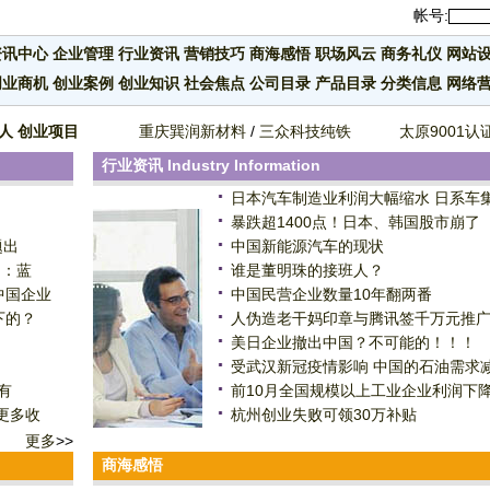
帐号:
资讯中心
企业管理
行业资讯
营销技巧
商海感悟
职场风云
商务礼仪
网站
创业商机
创业案例
创业知识
社会焦点
公司目录
产品目录
分类信息
网络
人
创业项目
重庆巽润新材料
/
三众科技纯铁
太原9001认
行业资讯
Industry Information
日本汽车制造业利润大幅缩水 日系车
暴跌超1400点！日本、韩国股市崩了
题出
中国新能源汽车的现状
）：蓝
谁是董明珠的接班人？
中国企业
中国民营企业数量10年翻两番
下的？
人伪造老干妈印章与腾讯签千万元推
美日企业撤出中国？不可能的！！！
受武汉新冠疫情影响 中国的石油需求减
有
前10月全国规模以上工业企业利润下降2
更多收
杭州创业失败可领30万补贴
更多
>>
商海感悟