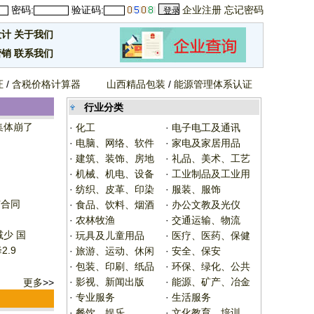
密码:
验证码:
企业注册
忘记密码
设计
关于我们
营销
联系我们
证
/
含税价格计算器
山西精品包装
/
能源管理体系认证
行业分类
集体崩了
·
化工
·
电子电工及通讯
·
电脑、网络、软件
·
家电及家居用品
·
建筑、装饰、房地
·
礼品、美术、工艺
·
机械、机电、设备
·
工业制品及工业用
·
纺织、皮革、印染
·
服装、服饰
广合同
·
食品、饮料、烟酒
·
办公文教及光仪
·
农林牧渔
·
交通运输、物流
少 国
·
玩具及儿童用品
·
医疗、医药、保健
.9
·
旅游、运动、休闲
·
安全、保安
·
包装、印刷、纸品
·
环保、绿化、公共
·
影视、新闻出版
·
能源、矿产、冶金
更多
>>
·
专业服务
·
生活服务
·
餐饮、娱乐
·
文化教育、培训