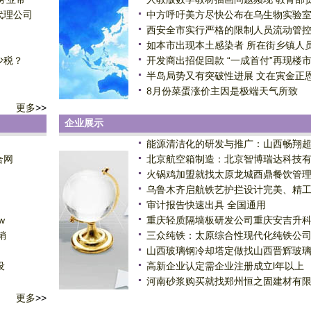
代理公司
中方呼吁美方尽快公布在乌生物实验
西安全市实行严格的限制人员流动管
如本市出现本土感染者 所在街乡镇人
少税？
开发商出招促回款 “一成首付”再现楼
半岛局势又有突破性进展 文在寅金正
8月份菜蛋涨价主因是极端天气所致
更多
>>
企业展示
能源清洁化的研发与推广：山西畅翔
合网
北京航空箱制造：北京智博瑞达科技
火锅鸡加盟就找太原龙城酉鼎餐饮管
乌鲁木齐启航铁艺护拦设计完美、精
审计报告快速出具 全国通用
w
重庆轻质隔墙板研发公司重庆安吉升
销
三众纯铁：太原综合性现代化纯铁公
山西玻璃钢冷却塔定做找山西晋辉玻
设
高新企业认定需企业注册成立l年以上
河南砂浆购买就找郑州恒之固建材有
更多
>>